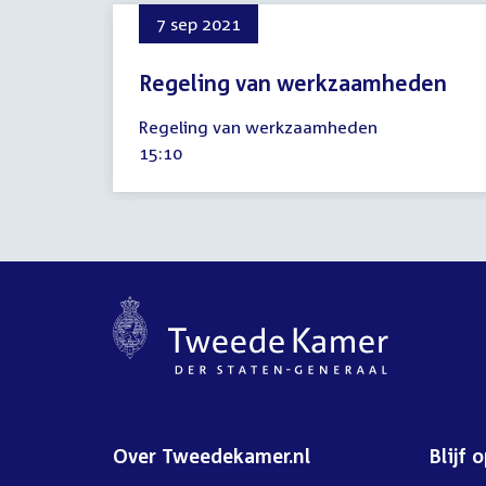
7 sep 2021
Regeling van werkzaamheden
7
Regeling van werkzaamheden
september
Tijd
15:10
2021
activiteit:
Over Tweedekamer.nl
Blijf 