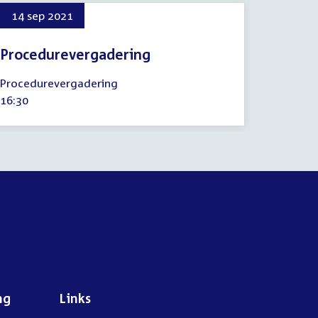
14 sep 2021
Procedurevergadering
14
Procedurevergadering
september
Tijd
16:30
2021
activiteit:
ng
Links