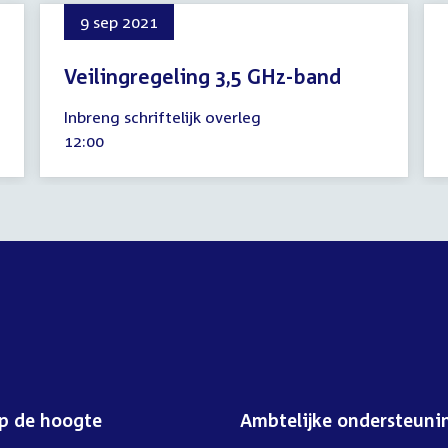
9 sep 2021
Veilingregeling 3,5 GHz-band
9
Inbreng schriftelijk overleg
september
Tijd
12:00
2021
activiteit:
op de hoogte
Ambtelijke ondersteuni