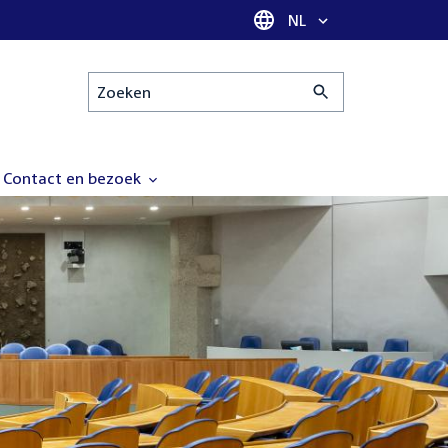
Taal selectie
NL
Zoeken
Contact en bezoek