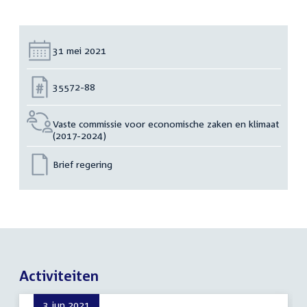
Datum:
31 mei 2021
Nummer:
35572-88
Vaste commissie voor economische zaken en klimaat
(2017-2024)
Brief regering
Activiteiten
3 jun 2021