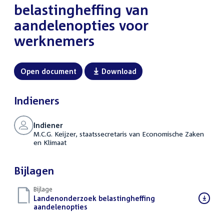
belastingheffing van
aandelenopties voor
werknemers
Open document
Download
Indieners
Indiener
M.C.G. Keijzer, staatssecretaris van Economische Zaken
en Klimaat
Bijlagen
Bijlage
Download
Landenonderzoek belastingheffing
bestand:
aandelenopties
(PDF)