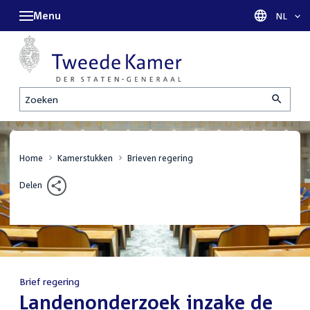
Menu
Taal sel
NL
Zoeken
Home
Kamerstukken
Brieven regering
Delen
Brief regering
:
Landenonderzoek inzake de