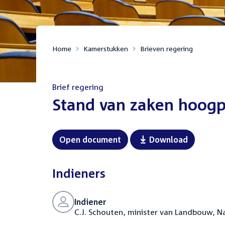
Home
Kamerstukken
Brieven regering
Brief regering
:
Stand van zaken hoogp
Open document
Download
Indieners
Indiener
C.J. Schouten, minister van Landbouw, N