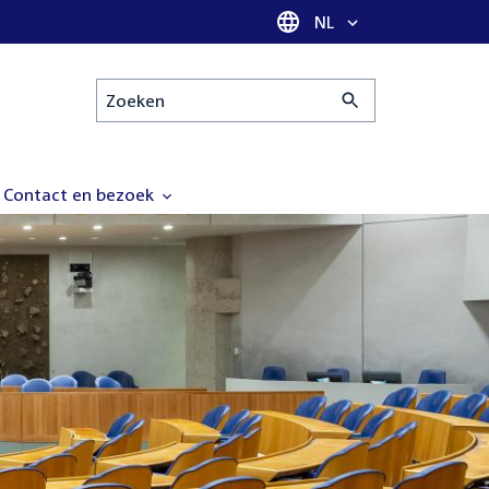
Taal selectie
NL
Zoeken
Contact en bezoek