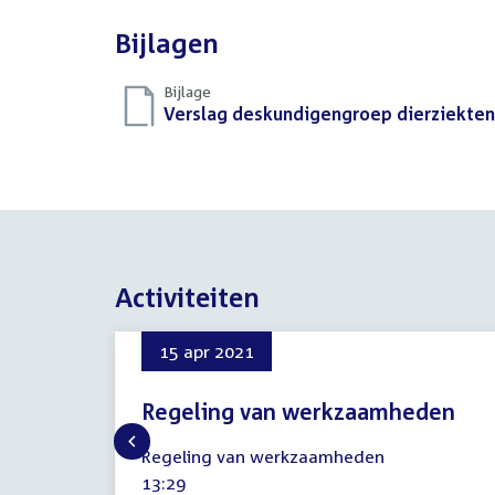
Bijlagen
Bijlage
Download
Verslag deskundigengroep dierziekten 
bestand:
Activiteiten
15 apr 2021
Regeling van werkzaamheden
15
Regeling van werkzaamheden
april
Tijd
13:29
2021