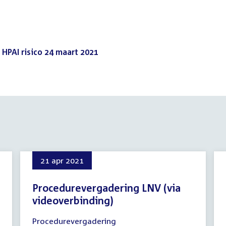
HPAI risico 24 maart 2021
(PDF)
21 apr 2021
Procedurevergadering LNV (via
videoverbinding)
21
Procedurevergadering
april