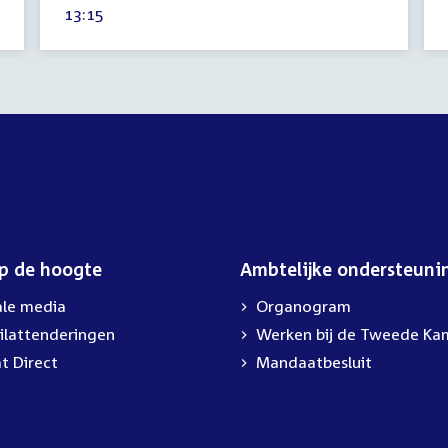
Tijd
13:15
2021
activiteit:
op de hoogte
Ambtelijke ondersteuni
ale media
Organogram
ilattenderingen
Werken bij de Tweede Ka
t Direct
Mandaatbesluit