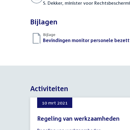
S. Dekker, minister voor Rechtsbescherm
Bijlagen
Bijlage
Download
Bevindingen monitor personele bezetti
bestand:
Activiteiten
10 mrt 2021
Regeling van werkzaamheden
10