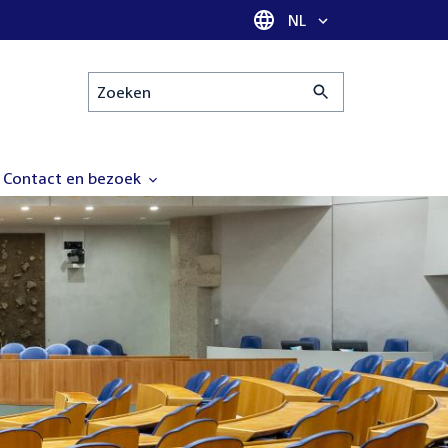
Taal selectie
NL
Zoeken
Contact en bezoek