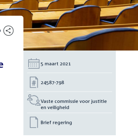
n
e
Datum:
5 maart 2021
Nummer:
24587-798
Vaste commissie voor justitie
en veiligheid
Brief regering