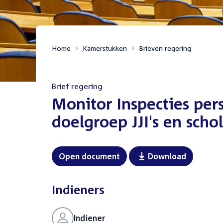
Home
Kamerstukken
Brieven regering
Brief regering
:
Monitor Inspecties per
doelgroep JJI's en scho
Open document
Download
Indieners
Indiener