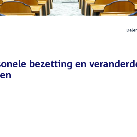
Dele
sonele bezetting en veranderd
len