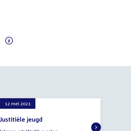
12 mei 2021
12 me
Justitiële jeugd
Justit
schrift
12