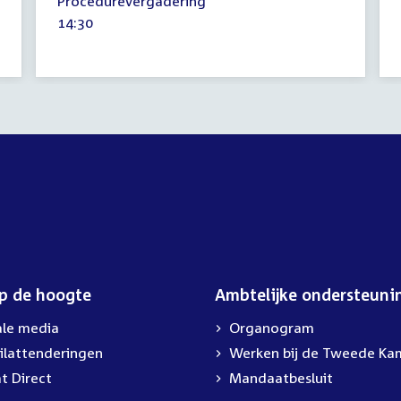
Procedurevergadering
april
Tijd
14:30
2021
activiteit:
op de hoogte
Ambtelijke ondersteuni
ale media
Organogram
ilattenderingen
External
Werken bij de Tweede Ka
link:
t Direct
Mandaatbesluit