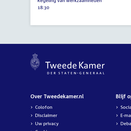
Regeling van werkzaamheden
maart
Tijd
18:30
2021
activiteit:
Over Tweedekamer.nl
Blijf 
Colofon
Soci
Disclaimer
E-ma
Uw privacy
Deba