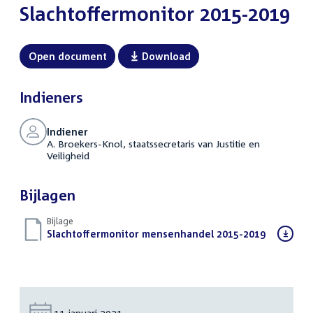
Slachtoffermonitor 2015-2019
Open document
Download
Indieners
Indiener
A. Broekers-Knol, staatssecretaris van Justitie en
Veiligheid
Bijlagen
Bijlage
Download
Slachtoffermonitor mensenhandel 2015-2019
(PDF)
bestand:
Datum:
11 januari 2021