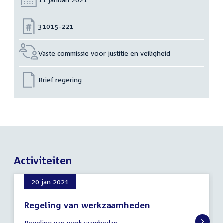
Nummer:
31015-221
Vaste commissie voor justitie en veiligheid
Brief regering
Activiteiten
20 jan 2021
Regeling van werkzaamheden
20
Regeling van werkzaamheden