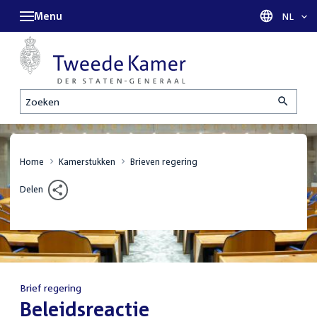
Menu
Taal sel
NL
Zoeken
Home
Kamerstukken
Brieven regering
Delen
Brief regering
:
Beleidsreactie