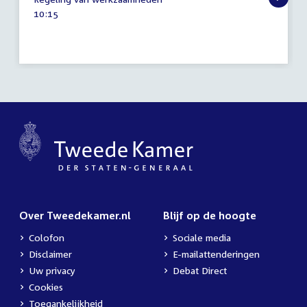
januari
Tijd
10:15
2021
activiteit:
Over Tweedekamer.nl
Blijf op de hoogte
Colofon
Sociale media
Disclaimer
E-mailattenderingen
Uw privacy
Debat Direct
Cookies
Toegankelijkheid