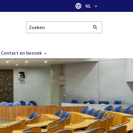
Taal selectie
NL
Zoeken
Contact en bezoek