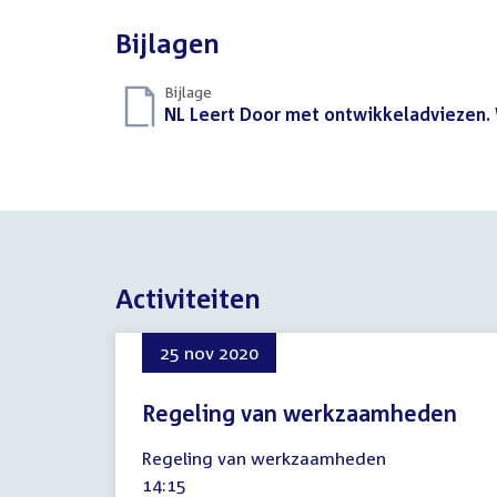
Bijlagen
Bijlage
Download
NL Leert Door met ontwikkeladviezen.
bestand:
Activiteiten
25 nov 2020
Regeling van werkzaamheden
25
Regeling van werkzaamheden
november
Tijd
14:15
2020