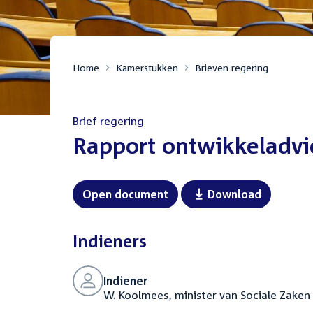
Home
Kamerstukken
Brieven regering
Brief regering
:
Rapport ontwikkeladvi
Open document
Download
Indieners
Indiener
W. Koolmees, minister van Sociale Zake