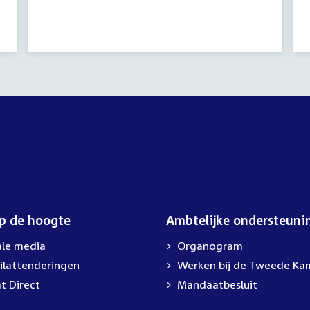
activiteit:
op de hoogte
Ambtelijke ondersteuni
ale media
Organogram
ilattenderingen
External
Werken bij de Tweede Ka
link:
t Direct
Mandaatbesluit