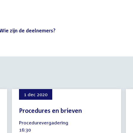
 Wie zijn de deelnemers?
(PDF)
1 dec 2020
Procedures en brieven
1
Procedurevergadering
december
Tijd
16:30
2020