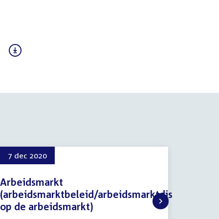
7 dec 2020
14 jan
Arbeidsmarkt
Regel
(arbeidsmarktbeleid/arbeidsmarktdiscriminati
14
Regelin
op de arbeidsmarkt)
januari
Tijd
13:10
2021
7