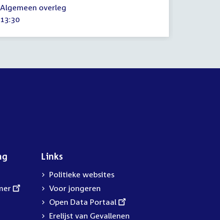
activitei
Algemeen overleg
december
Tijd
13:30
2020
activiteit:
ng
Links
Politieke websites
mer
Voor jongeren
External
Open Data Portaal
link:
Erelijst van Gevallenen