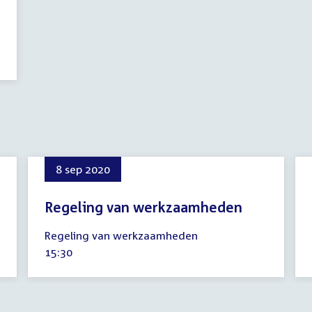
8 sep 2020
Regeling van werkzaamheden
8
Regeling van werkzaamheden
september
Tijd
15:30
2020
activiteit: