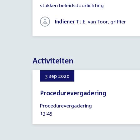
Brief
stukken beleidsdoorlichting
commissie
aan
bewindspersoon
Indiener
T.J.E. van Toor, griffier
Activiteiten
3 sep 2020
Procedurevergadering
3
Procedurevergadering
september
Tijd
13:45
2020
activiteit: