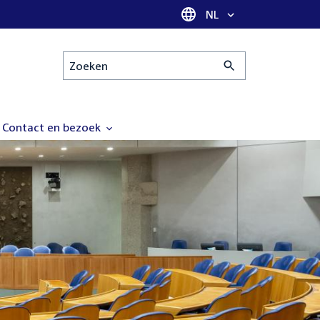
Taal selectie
NL
Zoeken
Contact en bezoek