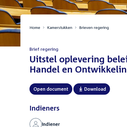
Home
Kamerstukken
Brieven regering
Brief regering
:
Uitstel oplevering bel
Handel en Ontwikkelin
Open document
Download
Indieners
Indiener