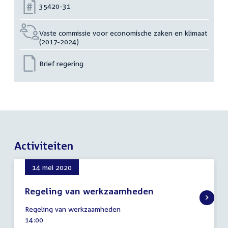
Nummer:
35420-31
Vaste commissie voor economische zaken en klimaat
(2017-2024)
Brief regering
Activiteiten
14 mei 2020
Regeling van werkzaamheden
14
Regeling van werkzaamheden
mei
Tijd
14:00
2020