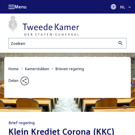
Menu
Taal sel
NL
Zoeken
Home
Kamerstukken
Brieven regering
Delen
Brief regering
:
Klein Krediet Corona (KKC)