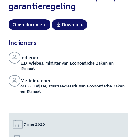
garantieregeling
Open document
Download
Indieners
Indiener
E.D. Wiebes, minister van Economische Zaken en
Klimaat
Medeindiener
M.C.G. Keijzer, staatssecretaris van Economische Zaken
en Klimaat
Datum:
7 mei 2020