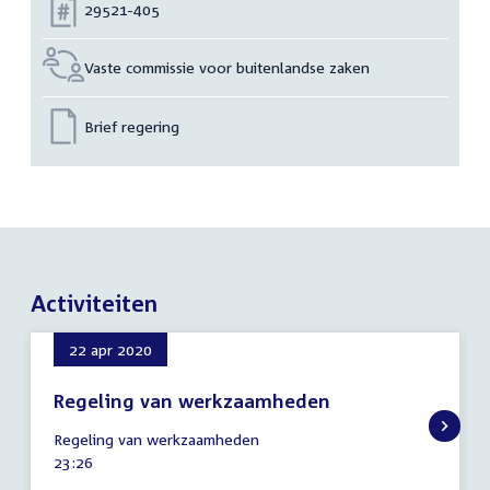
Nummer:
29521-405
Vaste commissie voor buitenlandse zaken
Brief regering
Activiteiten
22 apr 2020
Regeling van werkzaamheden
22
Regeling van werkzaamheden
april
Tijd
23:26
2020
activiteit: