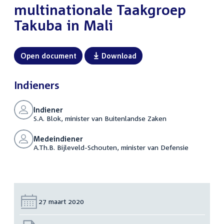
multinationale Taakgroep
Takuba in Mali
Open document
Download
Indieners
Indiener
S.A. Blok, minister van Buitenlandse Zaken
Medeindiener
A.Th.B. Bijleveld-Schouten, minister van Defensie
Datum:
27 maart 2020