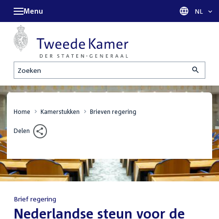
Menu
Taal sel
NL
Zoeken
Home
Kamerstukken
Brieven regering
Delen
Brief regering
:
Nederlandse steun voor de