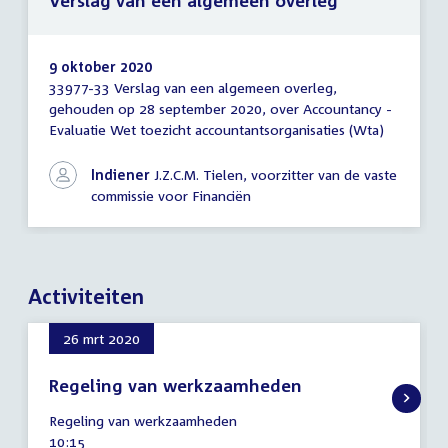
Verslag van een algemeen overleg
9 oktober 2020
33977-33 Verslag van een algemeen overleg,
Verslag
gehouden op 28 september 2020, over Accountancy -
van
Evaluatie Wet toezicht accountantsorganisaties (Wta)
een
algemeen
overleg
Indiener
J.Z.C.M. Tielen, voorzitter van de vaste
commissie voor Financiën
Activiteiten
26 mrt 2020
Regeling van werkzaamheden
26
Regeling van werkzaamheden
maart
Tijd
10:15