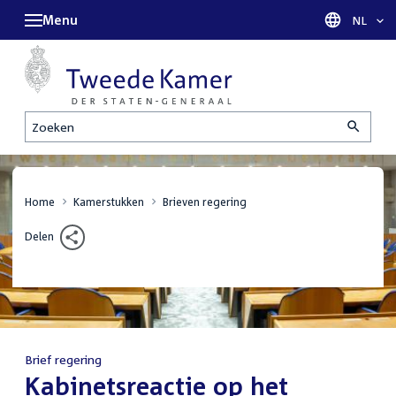
Menu
Taal sel
NL
Zoeken
Home
Kamerstukken
Brieven regering
Delen
Brief regering
:
Kabinetsreactie op het