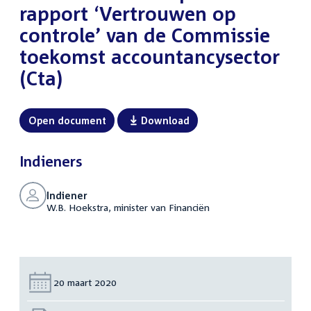
rapport ‘Vertrouwen op
controle’ van de Commissie
toekomst accountancysector
(Cta)
Open document
Download
Indieners
Indiener
W.B. Hoekstra, minister van Financiën
Datum:
20 maart 2020