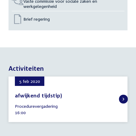
Vaste commissie voor sociale zaken en
werkgelegenheid
Brief regering
Activiteiten
5 feb 2020
afwijkend tijdstip)
5
Procedurevergadering
februari
Tijd
16:00
2020
activiteit: