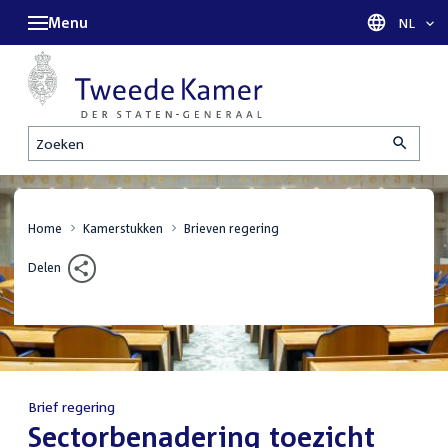
Menu
Taal sel
NL
Zoeken
Home
Kamerstukken
Brieven regering
Delen
Brief regering
:
Sectorbenadering toezicht