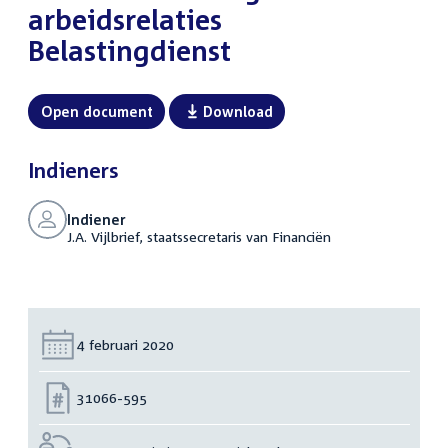
arbeidsrelaties
Belastingdienst
Open document
Download
Indieners
Indiener
J.A. Vijlbrief, staatssecretaris van Financiën
Datum:
4 februari 2020
Nummer:
31066-595