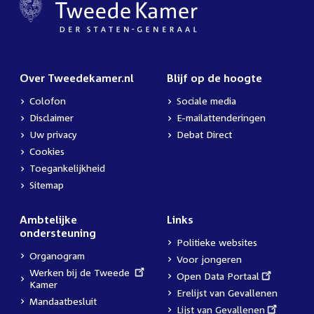
Over Tweedekamer.nl
Blijf op de hoogte
Colofon
Sociale media
Disclaimer
E-mailattenderingen
Uw privacy
Debat Direct
Cookies
Toegankelijkheid
Sitemap
Ambtelijke
Links
ondersteuning
Politieke websites
Organogram
Voor jongeren
External
Werken bij de Tweede
External
Open Data Portaal
link:
Kamer
link:
Erelijst van Gevallenen
Mandaatbesluit
External
Lijst van Gevallenen