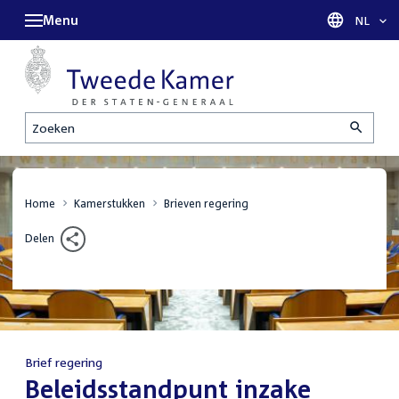
Menu
Taal sel
NL
Zoeken
Home
Kamerstukken
Brieven regering
Delen
Brief regering
:
Beleidsstandpunt inzake