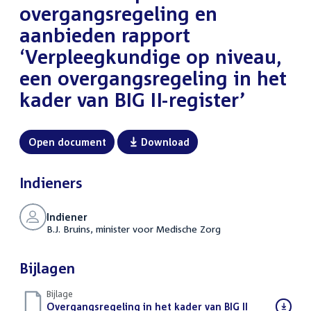
overgangsregeling en
aanbieden rapport
‘Verpleegkundige op niveau,
een overgangsregeling in het
kader van BIG II-register’
Open document
Download
Indieners
Indiener
B.J. Bruins, minister voor Medische Zorg
Bijlagen
Bijlage
Download
Overgangsregeling in het kader van BIG II