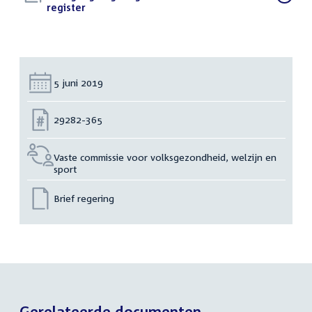
bestand:
register
(PDF)
Datum:
5 juni 2019
Nummer:
29282-365
Vaste commissie voor volksgezondheid, welzijn en
sport
Brief regering
Gerelateerde documenten