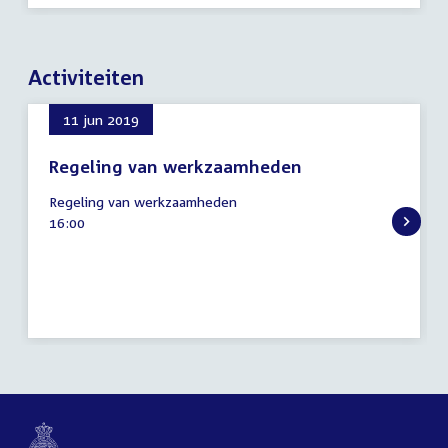
Activiteiten
11 jun 2019
Regeling van werkzaamheden
11
Regeling van werkzaamheden
juni
Tijd
16:00
2019
activiteit: