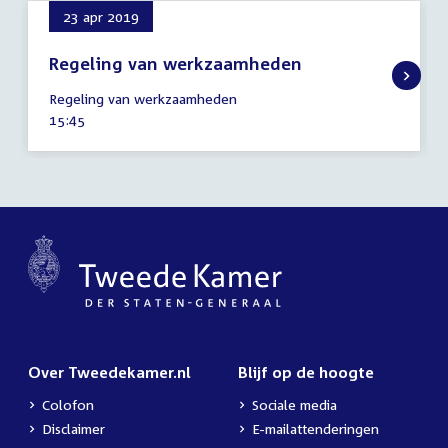
23 apr 2019
Regeling van werkzaamheden
23
Regeling van werkzaamheden
april
Tijd
15:45
2019
activiteit:
Over Tweedekamer.nl
Blijf op de hoogte
Colofon
Sociale media
Disclaimer
E-mailattenderingen