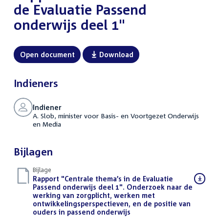
de Evaluatie Passend
onderwijs deel 1"
Open document
Download
Indieners
Indiener
A. Slob, minister voor Basis- en Voortgezet Onderwijs
en Media
Bijlagen
Bijlage
Download
Rapport "Centrale thema’s in de Evaluatie
bestand:
Passend onderwijs deel 1". Onderzoek naar de
werking van zorgplicht, werken met
ontwikkelingsperspectieven, en de positie van
ouders in passend onderwijs
(PDF)