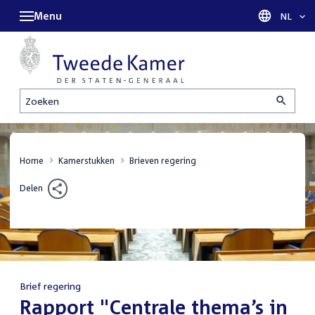
Menu
Taal sel
NL
Zoeken
Home
Kamerstukken
Brieven regering
Delen
Brief regering
:
Rapport "Centrale thema’s in