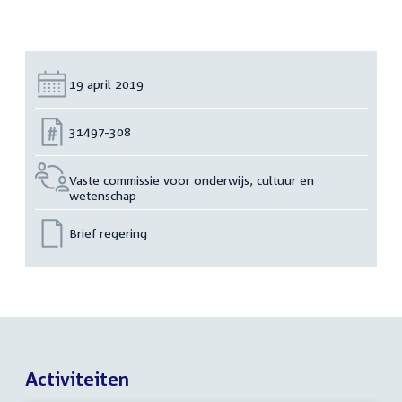
Datum:
19 april 2019
Nummer:
31497-308
Vaste commissie voor onderwijs, cultuur en
wetenschap
Brief regering
Activiteiten