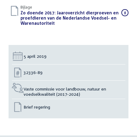
Bijlage
Download
Zo doende 2017: Jaaroverzicht dierproeven en
bestand:
proefdieren van de Nederlandse Voedsel- en
Warenautoriteit
(PDF)
Datum:
5 april 2019
Nummer:
32336-89
Vaste commissie voor landbouw, natuur en
voedselkwaliteit (2017-2024)
Brief regering