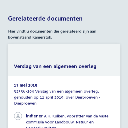
Gerelateerde documenten
Hier vindt u documenten die gerelateerd zijn aan
bovenstaand Kamerstuk.
Verslag van een algemeen overleg
17 mei 2019
32336-104 Verslag van een algemeen overleg,
Verslag
gehouden op 11 april 2019, over Dierproeven -
van
Dierproeven
een
algemeen
overleg
Indiener
A.H. Kuiken, voorzitter van de vaste
commissie voor Landbouw, Natuur en
Voedselkwaliteit