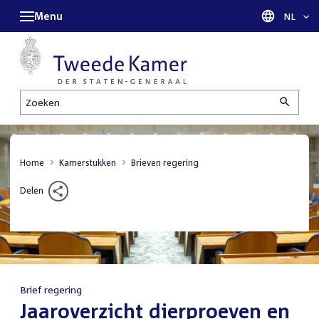
Menu
Taal sel
NL
Zoeken
Home
Kamerstukken
Brieven regering
Delen
Brief regering
:
Jaaroverzicht dierproeven en