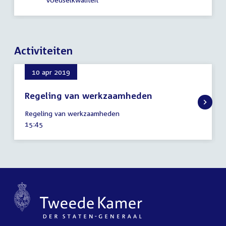
Activiteiten
10 apr 2019
Regeling van werkzaamheden
10
Regeling van werkzaamheden
april
Tijd
15:45
2019
activiteit: