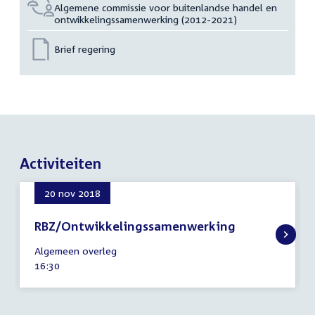
Algemene commissie voor buitenlandse handel en
ontwikkelingssamenwerking (2012-2021)
Brief regering
Activiteiten
20 nov 2018
RBZ/Ontwikkelingssamenwerking
20
Algemeen overleg
november
Tijd
16:30
2018
activiteit: