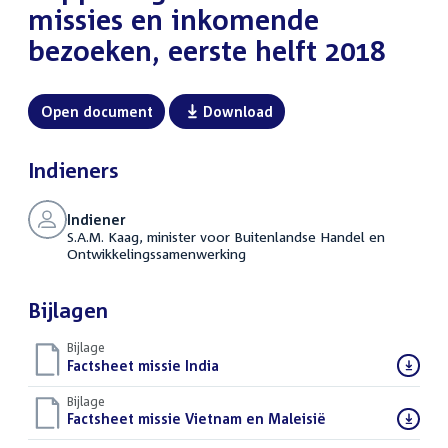
missies en inkomende
bezoeken, eerste helft 2018
Open document
Download
Indieners
Indiener
S.A.M. Kaag, minister voor Buitenlandse Handel en
Ontwikkelingssamenwerking
Bijlagen
Bijlage
Download
Factsheet missie India
(PDF)
bestand:
Bijlage
Download
Factsheet missie Vietnam en Maleisië
(PDF)
bestand: