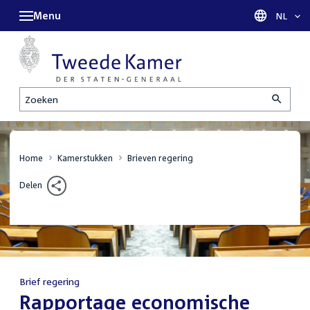
Menu
Taal sel
NL
Zoeken
Home
Kamerstukken
Brieven regering
Delen
Brief regering
:
Rapportage economische