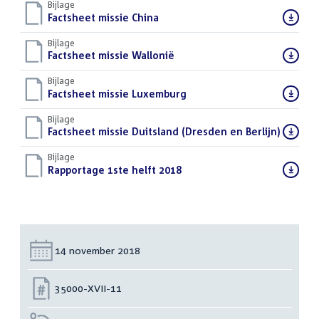
Bijlage
Download
Factsheet missie China
(PDF)
bestand:
Bijlage
Download
Factsheet missie Wallonië
(PDF)
bestand:
Bijlage
Download
Factsheet missie Luxemburg
(PDF)
bestand:
Bijlage
Download
Factsheet missie Duitsland (Dresden en Berlijn)
(PDF)
bestand:
Bijlage
Download
Rapportage 1ste helft 2018
(PDF)
bestand:
Datum:
14 november 2018
Nummer:
35000-XVII-11