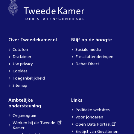
Over Tweedekamer.nl
Blijf op de hoogte
Colofon
Sociale media
Disclaimer
E-mailattenderingen
Uw privacy
Debat Direct
Cookies
Toegankelijkheid
Sitemap
Ambtelijke
Links
ondersteuning
Politieke websites
Organogram
Voor jongeren
External
Werken bij de Tweede
External
Open Data Portaal
link:
Kamer
link:
Erelijst van Gevallenen