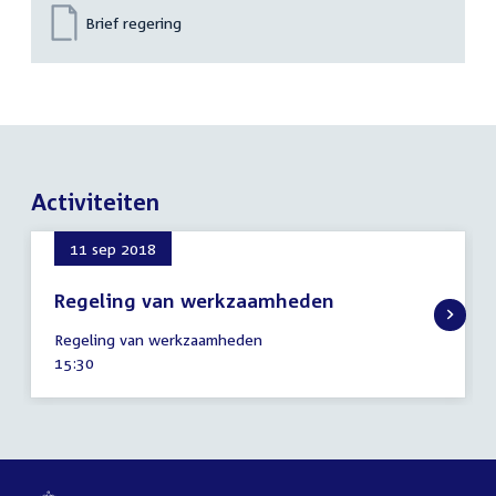
Brief regering
Activiteiten
11 sep 2018
Regeling van werkzaamheden
11
Regeling van werkzaamheden
september
Tijd
15:30
2018
activiteit: