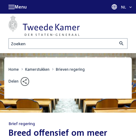
Menu
Taal sel
NL
Zoeken
Home
Kamerstukken
Brieven regering
Delen
Brief regering
:
Breed offensief om meer