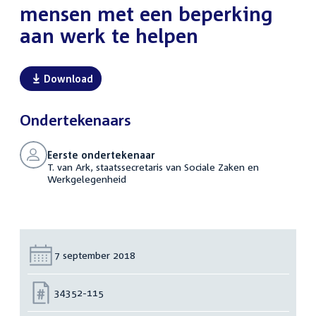
mensen met een beperking
aan werk te helpen
Download
Ondertekenaars
Eerste ondertekenaar
T. van Ark, staatssecretaris van Sociale Zaken en
Werkgelegenheid
Datum:
7 september 2018
Nummer:
34352-115