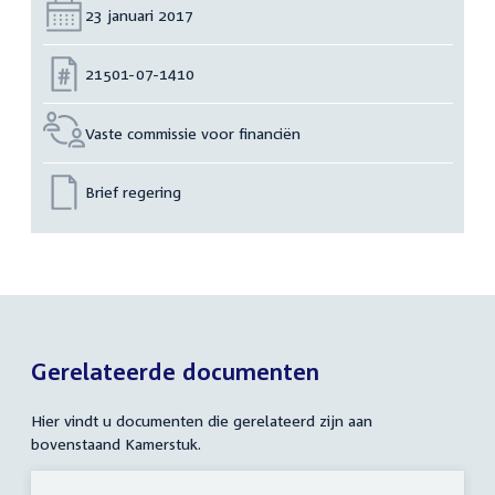
Datum:
23 januari 2017
Nummer:
21501-07-1410
Vaste commissie voor financiën
Brief regering
Gerelateerde documenten
Hier vindt u documenten die gerelateerd zijn aan
bovenstaand Kamerstuk.