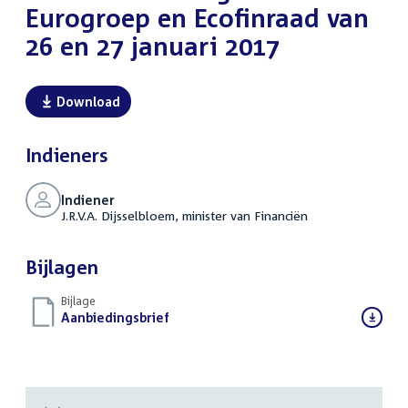
Eurogroep en Ecofinraad van
26 en 27 januari 2017
Download
Indieners
Indiener
J.R.V.A. Dijsselbloem, minister van Financiën
Bijlagen
Bijlage
Download
Aanbiedingsbrief
(DOCX)
bestand: