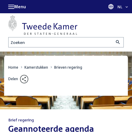
Menu
Taal sel
NL
Zoeken
Home
Kamerstukken
Brieven regering
Delen
Brief regering
:
Geannoteerde agenda