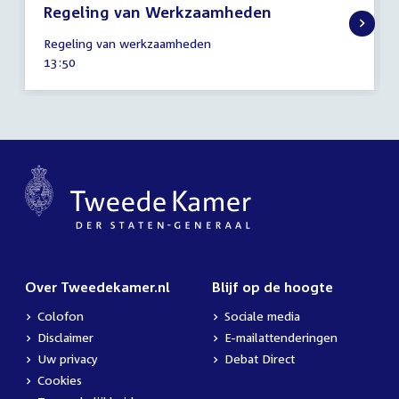
Regeling van Werkzaamheden
25
Regeling van werkzaamheden
januari
Tijd
13:50
2017
activiteit:
Over Tweedekamer.nl
Blijf op de hoogte
Colofon
Sociale media
Disclaimer
E-mailattenderingen
Uw privacy
Debat Direct
Cookies