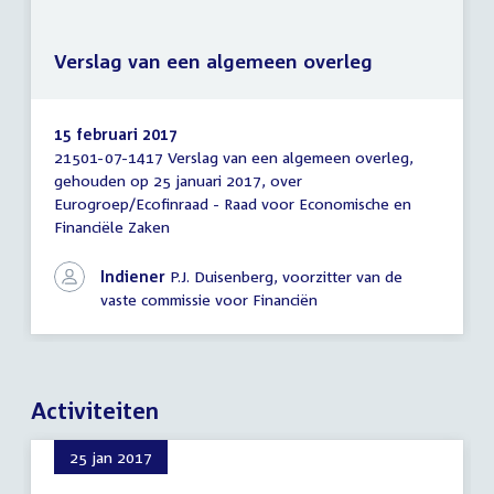
Verslag van een algemeen overleg
15 februari 2017
21501-07-1417 Verslag van een algemeen overleg,
Verslag
gehouden op 25 januari 2017, over
van
Eurogroep/Ecofinraad - Raad voor Economische en
een
algemeen
Financiële Zaken
overleg
Indiener
P.J. Duisenberg, voorzitter van de
vaste commissie voor Financiën
Activiteiten
25 jan 2017