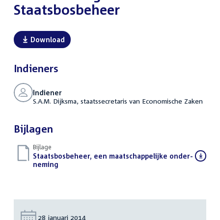
Staatsbosbeheer
Download
Indieners
Indiener
S.A.M. Dijksma, staatssecretaris van Economische Zaken
Bijlagen
Bijlage
Download
Staatsbosbeheer, een maatschappelijke onder-
bestand:
neming
(PDF)
Datum:
28 januari 2014