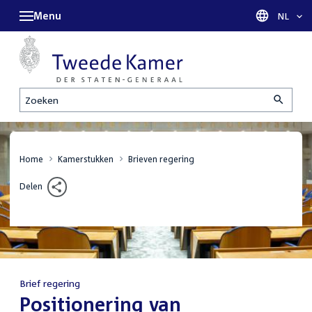
Menu
Taal sel
NL
Zoeken
Home
Kamerstukken
Brieven regering
Delen
Brief regering
:
Positionering van