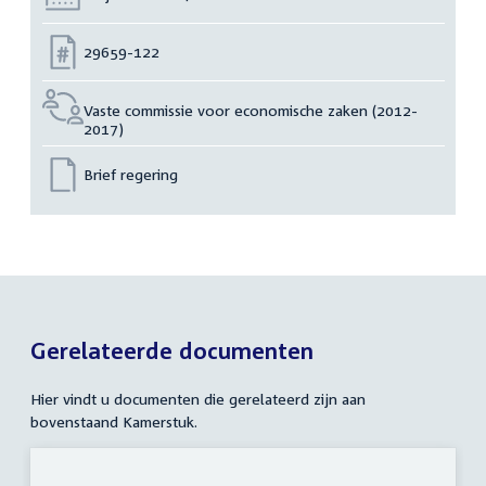
Nummer:
29659-122
Vaste commissie voor economische zaken (2012-
2017)
Brief regering
Gerelateerde documenten
Hier vindt u documenten die gerelateerd zijn aan
bovenstaand Kamerstuk.