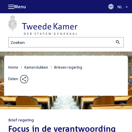
Menu
Taal sel
NL
Zoeken
Home
Kamerstukken
Brieven regering
Delen
Brief regering
:
Focus in de verantwoording