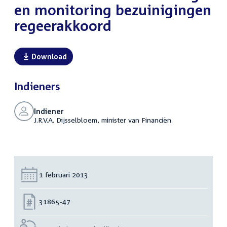
en monitoring bezuinigingen
regeerakkoord
Download
Indieners
Indiener
J.R.V.A. Dijsselbloem, minister van Financiën
Datum:
1 februari 2013
Nummer:
31865-47