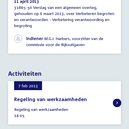
11 april 2013
31865-50 Verslag van een algemeen overleg,
Verslag
gehouden op 6 maart 2013, over Verbeteren begroten
van
en verantwoorden - Verbetering verantwoording en
een
algemeen
begroting
overleg
Indiener
M.G.J. Harbers, voorzitter van de
commissie voor de Rijksuitgaven
Activiteiten
7 feb 2013
Regeling van werkzaamheden
7
Regeling van werkzaamheden
februari
Tijd
14:05
2013
activiteit: