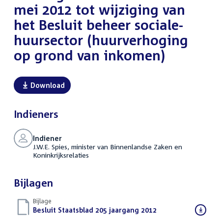
mei 2012 tot wijziging van
het Besluit beheer sociale-
huursector (huurverhoging
op grond van inkomen)
Download
Indieners
Indiener
J.W.E. Spies, minister van Binnenlandse Zaken en
Koninkrijksrelaties
Bijlagen
Bijlage
Download
Besluit Staatsblad 205 jaargang 2012
(PDF)
bestand: