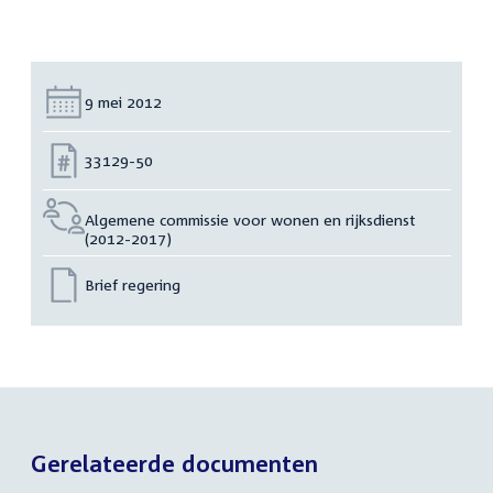
Datum:
9 mei 2012
Nummer:
33129-50
Algemene commissie voor wonen en rijksdienst
(2012-2017)
Brief regering
Gerelateerde documenten