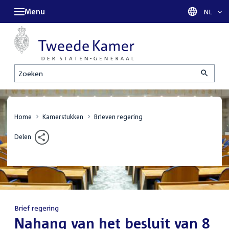
Menu
Taal sel
NL
Zoeken
Home
Kamerstukken
Brieven regering
Delen
Brief regering
:
Nahang van het besluit van 8