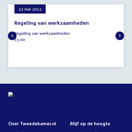
22 mei 2012
Regeling van werkzaamheden
22
Regeling van werkzaamheden
mei
Tijd
15:00
2012
activiteit:
Over Tweedekamer.nl
Blijf op de hoogte