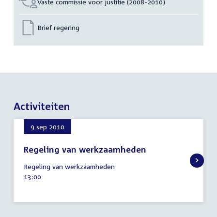
Vaste commissie voor justitie (2008-2010)
Brief regering
Activiteiten
9 sep 2010
Regeling van werkzaamheden
9
Regeling van werkzaamheden
september
Tijd
13:00
2010
activiteit: