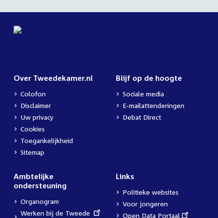
Over Tweedekamer.nl
Blijf op de hoogte
Colofon
Sociale media
Disclaimer
E-mailattenderingen
Uw privacy
Debat Direct
Cookies
Toegankelijkheid
Sitemap
Ambtelijke
Links
ondersteuning
Politieke websites
Organogram
Voor jongeren
External
Werken bij de Tweede
External
Open Data Portaal