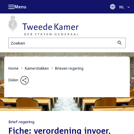
Menu
Taal sel
NL
Zoeken
Home
Kamerstukken
Brieven regering
Delen
Brief regering
:
Fiche: verordening invoer,