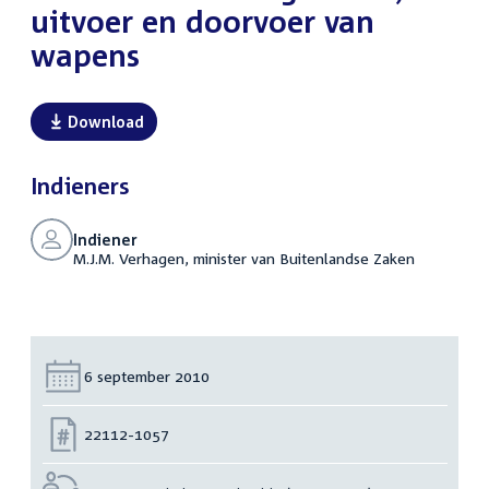
uitvoer en doorvoer van
wapens
Download
Indieners
Indiener
M.J.M. Verhagen, minister van Buitenlandse Zaken
Datum:
6 september 2010
Nummer:
22112-1057