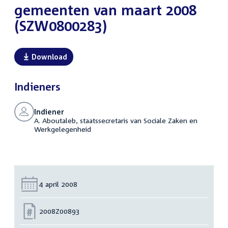
gemeenten van maart 2008
(SZW0800283)
Download
Indieners
Indiener
A. Aboutaleb, staatssecretaris van Sociale Zaken en
Werkgelegenheid
Datum:
4 april 2008
Nummer:
2008Z00893