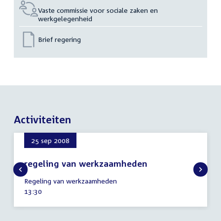
Vaste commissie voor sociale zaken en
werkgelegenheid
Brief regering
Activiteiten
25 sep 2008
regeling van werkzaamheden
25
Regeling van werkzaamheden
september
Tijd
13:30
2008
activiteit: