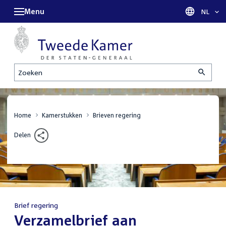
Menu
Taal sel
NL
Zoeken
Home
Kamerstukken
Brieven regering
Delen
Brief regering
:
Verzamelbrief aan