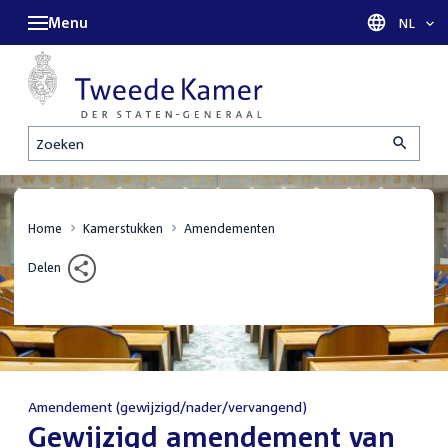
Menu
Taal sel
NL
Zoeken
Home
Kamerstukken
Amendementen
Delen
Amendement (gewijzigd/nader/vervangend)
:
Gewijzigd amendement van