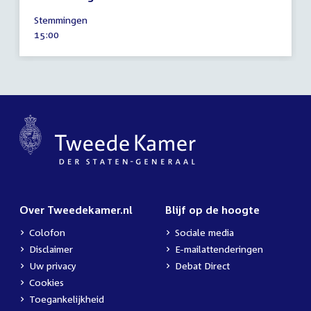
16
Stemmingen
mei
Tijd
15:00
2023
activiteit:
Over Tweedekamer.nl
Blijf op de hoogte
Colofon
Sociale media
Disclaimer
E-mailattenderingen
Uw privacy
Debat Direct
Cookies
Toegankelijkheid