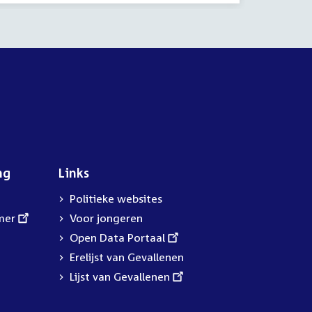
ng
Links
Politieke websites
mer
Voor jongeren
External
Open Data Portaal
link:
Erelijst van Gevallenen
External
Lijst van Gevallenen
link: