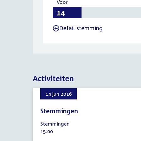
Voor
:
14
Detail stemming
-
Activiteiten
14 jun 2016
Stemmingen
14
Stemmingen
juni
Tijd
15:00
2016
activiteit: