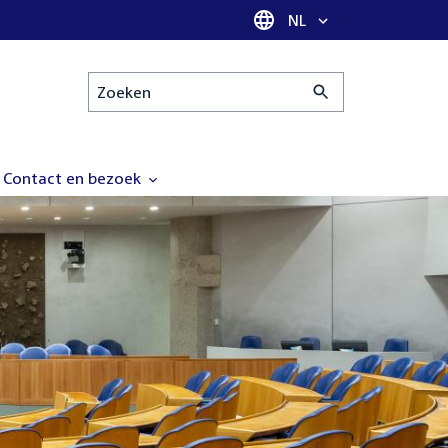
Taal selectie
NL
Zoeken
Contact en bezoek