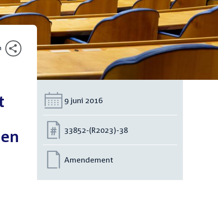
n
t
Datum:
9 juni 2016
Nummer:
33852-(R2023)-38
ien
Amendement