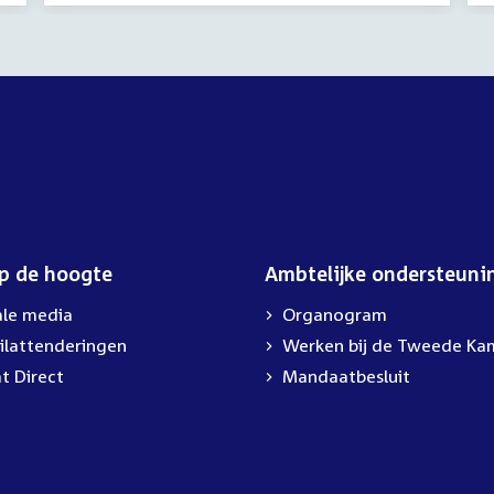
op de hoogte
Ambtelijke ondersteuni
ale media
Organogram
ilattenderingen
External
Werken bij de Tweede Ka
link:
t Direct
Mandaatbesluit