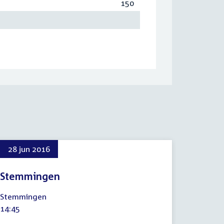
150
Totaal:
150
28 jun 2016
Stemmingen
28
Stemmingen
juni
Tijd
14:45
2016
activiteit: