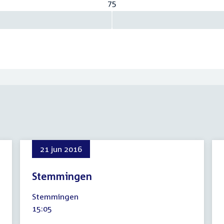
75
Vereist:
75
21 jun 2016
Stemmingen
21
Stemmingen
juni
Tijd
15:05
2016
activiteit: