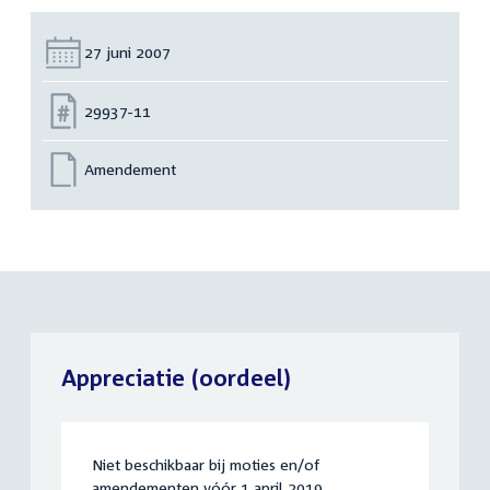
Datum:
27 juni 2007
Nummer:
29937-11
Amendement
Appreciatie (oordeel)
Niet beschikbaar bij moties en/of
amendementen vóór 1 april 2019