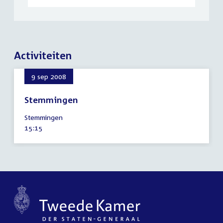
Activiteiten
9 sep 2008
Stemmingen
9
Stemmingen
september
Tijd
15:15
2008
activiteit: