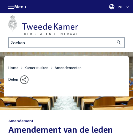
Menu
Taal sel
NL
Zoeken
Home
Kamerstukken
Amendementen
Delen
Amendement
:
Amendement van de leden