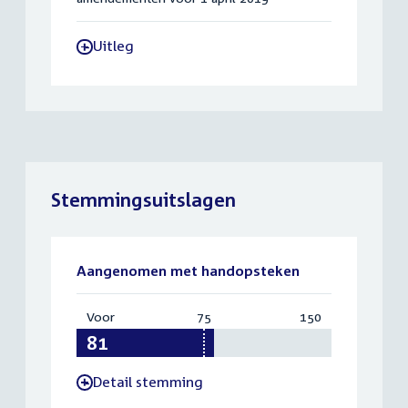
Uitleg
-
Stemmingsuitslagen
Aangenomen met handopsteken
Voor
:
75
Vereist:
150
Totaal:
81
75
150
Detail stemming
-