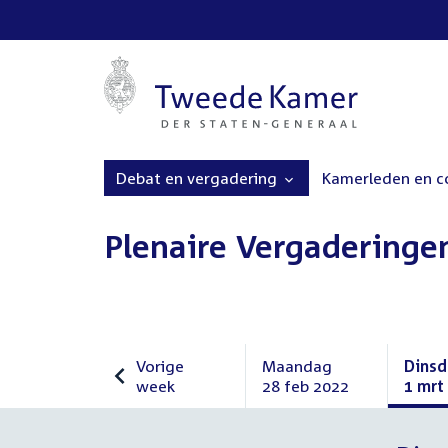
Debat en vergadering
Kamerleden en 
Plenaire Vergaderinge
Vorige
Maandag
Dins
week
28 feb 2022
1 mrt
Vorige
Maandag
Dins
week
28
1
februari
maar