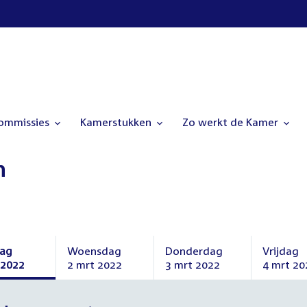
commissies
Kamerstukken
Zo werkt de Kamer
n
dag
Woensdag
Donderdag
Vrijdag
 2022
2 mrt 2022
3 mrt 2022
4 mrt 20
dag
Woensdag
Donderdag
Vrijdag
2
3
4
t
maart
maart
maart