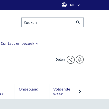
Taal selectie
NL
Zoeken
Contact en bezoek
Delen
Ongepland
Volgende
22
Ongepland
week
Volgende
week