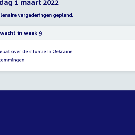
dag 1 maart 2022
2022
2022
2022
lenaire vergaderingen gepland.
wacht in week 9
ebat over de situatie in Oekraïne
temmingen