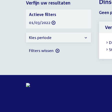
Dins
Verfijn uw resultaten
2022
2022
Verfijn
Geen p
Actieve filters
uw
verwijder
01/03/2022
resultaten
Ver
filter
Kies periode
D
S
Filters wissen