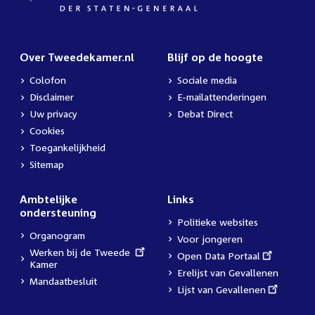
Over Tweedekamer.nl
Blijf op de hoogte
Colofon
Sociale media
Disclaimer
E-mailattenderingen
Uw privacy
Debat Direct
Cookies
Toegankelijkheid
Sitemap
Ambtelijke
Links
ondersteuning
Politieke websites
Organogram
Voor jongeren
External
Werken bij de Tweede
External
Open Data Portaal
link:
Kamer
link:
Erelijst van Gevallenen
Mandaatbesluit
External
Lijst van Gevallenen
link: