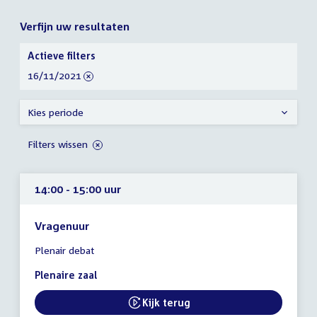
Verfijn uw resultaten
Verfijn
Actieve filters
uw
verwijder
16/11/2021
resultaten
filter
Kies periode
Filters wissen
14:00 - 15:00 uur
Vragenuur
Tijd
Plenair debat
vergadering
14:00
Plenaire zaal
-
15:00
Kijk terug
External link:
uur