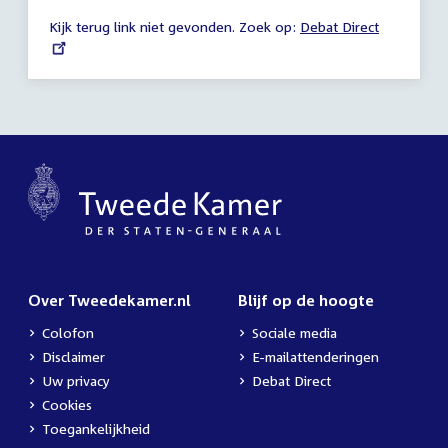
-
Kijk terug link niet gevonden. Zoek op:
External
Debat Direct
01:59
link:
uur
Over Tweedekamer.nl
Blijf op de hoogte
Colofon
Sociale media
Disclaimer
E-mailattenderingen
Uw privacy
Debat Direct
Cookies
Toegankelijkheid