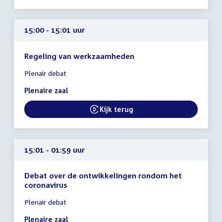
15:00 - 15:01 uur
Regeling van werkzaamheden
Tijd
Plenair debat
vergadering
15:00
Plenaire zaal
-
15:01
Kijk terug
External link:
uur
15:01 - 01:59 uur
Debat over de ontwikkelingen rondom het
coronavirus
Tijd
Plenair debat
vergadering
15:01
Plenaire zaal