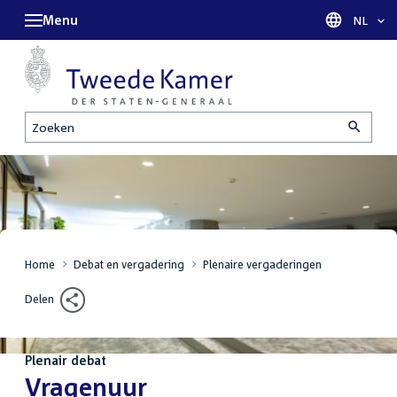
Menu
Taal sel
NL
Zoeken
Home
Debat en vergadering
Plenaire vergaderingen
Delen
Plenair debat
:
Vragenuur