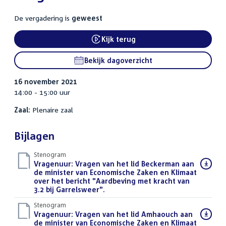
De vergadering is
geweest
Kijk terug
External link:
Bekijk dagoverzicht
16 november 2021
14:00 - 15:00 uur
Zaal:
Plenaire zaal
Bijlagen
Stenogram
Download
Vragenuur: Vragen van het lid Beckerman aan
bestand:
de minister van Economische Zaken en Klimaat
over het bericht "Aardbeving met kracht van
3.2 bij Garrelsweer".
()
Stenogram
Download
Vragenuur: Vragen van het lid Amhaouch aan
bestand:
de minister van Economische Zaken en Klimaat