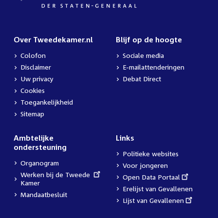
Over Tweedekamer.nl
Blijf op de hoogte
Colofon
Sociale media
Disclaimer
E-mailattenderingen
Uw privacy
Debat Direct
Cookies
Toegankelijkheid
Sitemap
Ambtelijke
Links
ondersteuning
Politieke websites
Organogram
Voor jongeren
External
Werken bij de Tweede
External
Open Data Portaal
link:
Kamer
link:
Erelijst van Gevallenen
Mandaatbesluit
External
Lijst van Gevallenen
link: