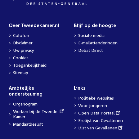
Over Tweedekamer.nl
Blijf op de hoogte
Colofon
Sociale media
Disclaimer
E-mailattenderingen
Uw privacy
Debat Direct
Cookies
Toegankelijkheid
Sitemap
Ambtelijke
Links
ondersteuning
Politieke websites
Organogram
Voor jongeren
External
Werken bij de Tweede
External
Open Data Portaal
link:
Kamer
link:
Erelijst van Gevallenen
Mandaatbesluit
External
Lijst van Gevallenen
link: