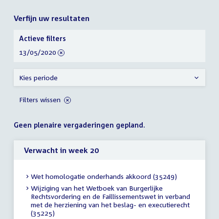
Verfijn uw resultaten
Verfijn
Actieve filters
uw
verwijder
13/05/2020
resultaten
filter
Kies periode
Filters wissen
Geen plenaire vergaderingen gepland.
Verwacht in week 20
Wet homologatie onderhands akkoord (35249)
Wijziging van het Wetboek van Burgerlijke
Rechtsvordering en de Faillissementswet in verband
met de herziening van het beslag- en executierecht
(35225)