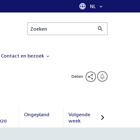
Taal selectie
NL
Zoeken
Contact en bezoek
Delen
Ongepland
Volgende
020
Ongepland
week
Volgende
week