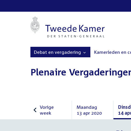
Debat en vergadering
Kamerleden en 
Plenaire Vergaderinge
Vorige
Maandag
Dins
week
13 apr 2020
14 ap
Vorige
Maandag
Dins
week
13
14
april
april