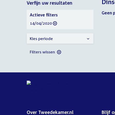
Dins
Verfijn uw resultaten
2020
2020
Verfijn
Geen p
Actieve filters
uw
verwijder
14/04/2020
resultaten
filter
Kies periode
Filters wissen
Over Tweedekamer.nl
Blijf 