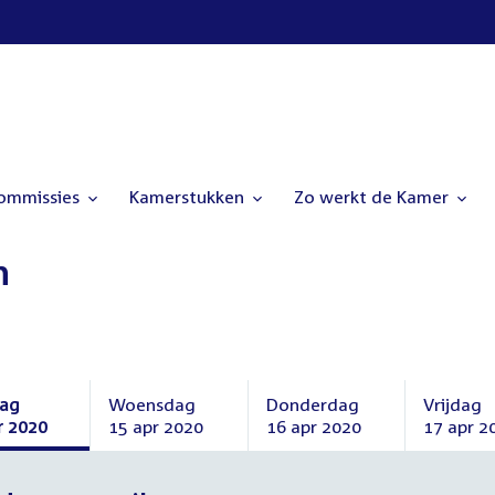
commissies
Kamerstukken
Zo werkt de Kamer
n
dag
Woensdag
Donderdag
Vrijdag
r 2020
15 apr 2020
16 apr 2020
17 apr 2
dag
Woensdag
Donderdag
Vrijdag
15
16
17
april
april
april