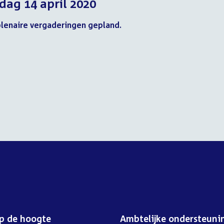
dag 14 april 2020
2020
2020
2020
lenaire vergaderingen gepland.
op de hoogte
Ambtelijke ondersteuni