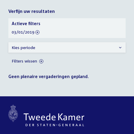
Verfijn uw resultaten
Verfijn
Actieve filters
uw
verwijder
03/01/2019
resultaten
filter
Kies periode
Filters wissen
Geen plenaire vergaderingen gepland.