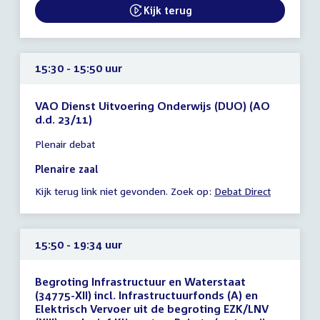
15:30
Kijk terug
uur
15:30 - 15:50 uur
VAO Dienst Uitvoering Onderwijs (DUO) (AO
d.d. 23/11)
Tijd
Plenair debat
vergadering
15:30
Plenaire zaal
-
Kijk terug link niet gevonden. Zoek op:
Debat Direct
15:50
uur
15:50 - 19:34 uur
Begroting Infrastructuur en Waterstaat
(34775-XII) incl. Infrastructuurfonds (A) en
Elektrisch Vervoer uit de begroting EZK/LNV