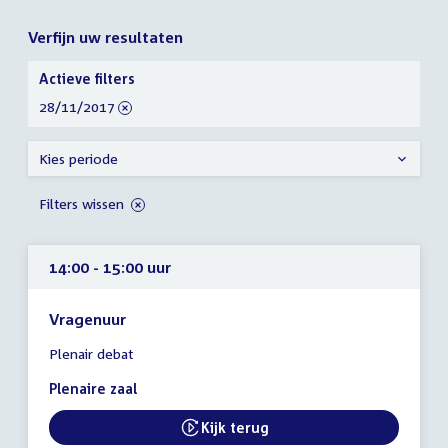
Verfijn uw resultaten
Verfijn
Actieve filters
uw
verwijder
28/11/2017
resultaten
filter
Kies periode
Filters wissen
14:00 - 15:00 uur
Vragenuur
Tijd
Plenair debat
vergadering
14:00
Plenaire zaal
-
15:00
Kijk terug
uur