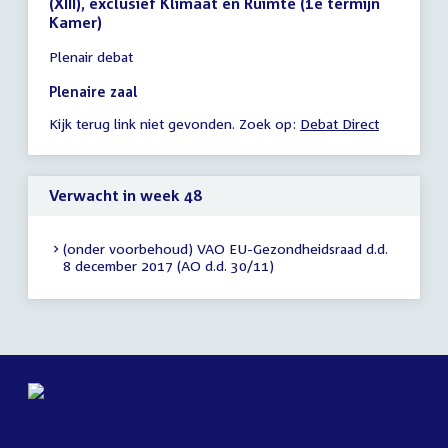
(XIII), exclusief Klimaat en Ruimte (1e termijn
Kamer)
Tijd
Plenair debat
vergadering
15:50
Plenaire zaal
-
Kijk terug link niet gevonden. Zoek op:
Debat Direct
19:34
uur
Verwacht in week 48
(onder voorbehoud) VAO EU-Gezondheidsraad d.d.
8 december 2017 (AO d.d. 30/11)