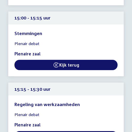
15:00 - 15:15 uur
Stemmingen
Tijd
Plenair debat
vergadering
15:00
Plenaire zaal
-
15:15
Kijk terug
uur
15:15 - 15:30 uur
Regeling van werkzaamheden
Tijd
Plenair debat
vergadering
15:15
Plenaire zaal
-