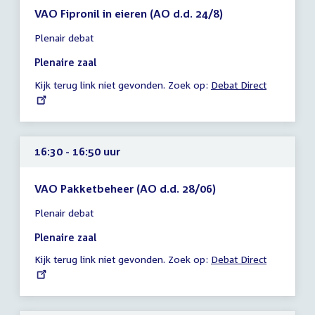
VAO Fipronil in eieren (AO d.d. 24/8)
Tijd
Plenair debat
vergadering
15:45
Plenaire zaal
-
Kijk terug link niet gevonden. Zoek op:
External
Debat Direct
16:30
link:
uur
16:30 - 16:50 uur
VAO Pakketbeheer (AO d.d. 28/06)
Tijd
Plenair debat
vergadering
16:30
Plenaire zaal
-
Kijk terug link niet gevonden. Zoek op:
External
Debat Direct
16:50
link:
uur