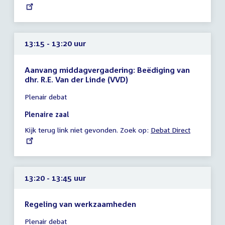
link:
uur
13:15 - 13:20 uur
Aanvang middagvergadering: Beëdiging van
dhr. R.E. Van der Linde (VVD)
Tijd
Plenair debat
vergadering
13:15
Plenaire zaal
-
Kijk terug link niet gevonden. Zoek op:
External
Debat Direct
13:20
link:
uur
13:20 - 13:45 uur
Regeling van werkzaamheden
Tijd
Plenair debat
vergadering