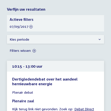
Verfijn uw resultaten
Verfijn
Actieve filters
uw
verwijder
07/09/2017
resultaten
filter
Kies periode
Filters wissen
10:15 - 13:00 uur
Dertigledendebat over het aandeel
hernieuwbare energie
Tijd
Plenair debat
vergadering
10:15
Plenaire zaal
-
Kijk terug link niet gevonden. Zoek op:
External
Debat Direct
13:00