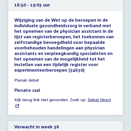
16:50 - 19:03 uur
Wijziging van de Wet op de beroepen in de
individuele gezondheidszorg in verband met
het opnemen van de physician assistant in de
lijst van registerberoepen, het toekennen van
zelfstandige bevoegdheid voor bepaalde
voorbehouden handelingen aan physician
assistants en verpleegkundig specialisten en
het opnemen van de mogelijkheid tot het
instellen van een tijdelijk register voor
experimenteerberoepen (34630)
Tijd
Plenair debat
vergadering
16:50
Plenaire zaal
-
Kijk terug link niet gevonden. Zoek op:
External
Debat Direct
19:03
link:
uur
Verwacht in week 36