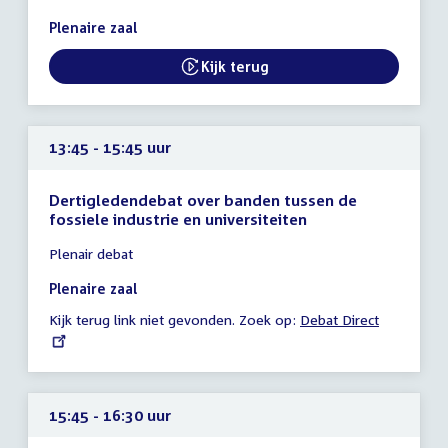
13:20
Plenaire zaal
-
13:45
Kijk terug
External link:
uur
13:45 - 15:45 uur
Dertigledendebat over banden tussen de
fossiele industrie en universiteiten
Tijd
Plenair debat
vergadering
13:45
Plenaire zaal
-
Kijk terug link niet gevonden. Zoek op:
External
Debat Direct
15:45
link:
uur
15:45 - 16:30 uur