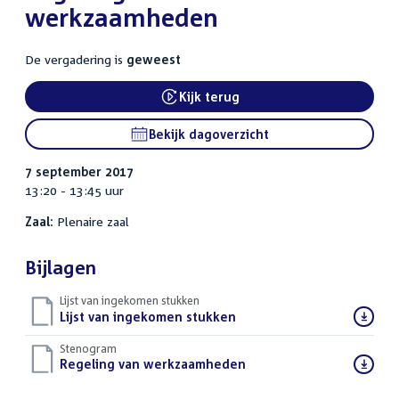
werkzaamheden
De vergadering is
geweest
Kijk terug
Bekijk dagoverzicht
7 september 2017
13:20 - 13:45 uur
Zaal:
Plenaire zaal
Bijlagen
Lijst van ingekomen stukken
Download
Lijst van ingekomen stukken
()
bestand:
Stenogram
Download
Regeling van werkzaamheden
()
bestand: