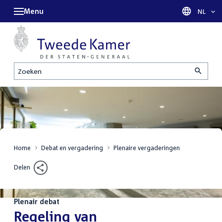
Menu
Taal sel
NL
Zoeken
Home
Debat en vergadering
Plenaire vergaderingen
Delen
Plenair debat
:
Regeling van