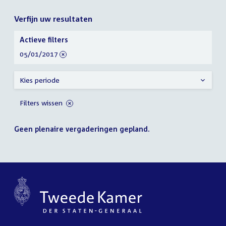
Verfijn uw resultaten
Verfijn
Actieve filters
uw
verwijder
05/01/2017
resultaten
filter
Kies periode
Filters wissen
Geen plenaire vergaderingen gepland.