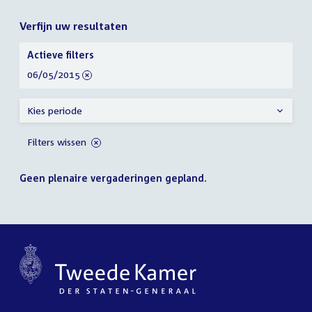
Verfijn uw resultaten
Verfijn
Actieve filters
uw
verwijder
06/05/2015
resultaten
filter
Kies periode
Filters wissen
Geen plenaire vergaderingen gepland.