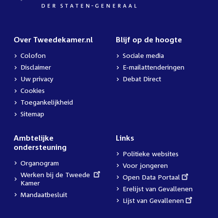
Over Tweedekamer.nl
Blijf op de hoogte
Colofon
Sociale media
Disclaimer
E-mailattenderingen
Uw privacy
Debat Direct
Cookies
Toegankelijkheid
Sitemap
Ambtelijke
Links
ondersteuning
Politieke websites
Organogram
Voor jongeren
External
Werken bij de Tweede
External
Open Data Portaal
link:
Kamer
link:
Erelijst van Gevallenen
Mandaatbesluit
External
Lijst van Gevallenen
link: