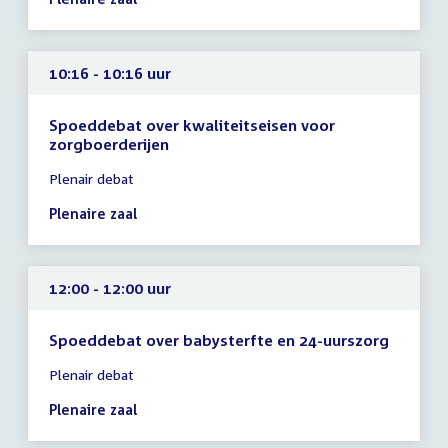
-
10:15
uur
10:16 - 10:16 uur
Spoeddebat over kwaliteitseisen voor
zorgboerderijen
Tijd
Plenair debat
vergadering
10:16
Plenaire zaal
-
10:16
uur
12:00 - 12:00 uur
Spoeddebat over babysterfte en 24-uurszorg
Tijd
Plenair debat
vergadering
12:00
Plenaire zaal
-
12:00