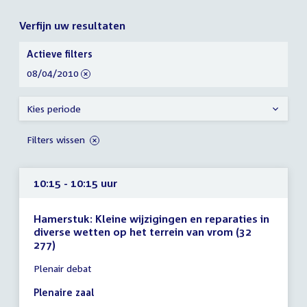
Verfijn uw resultaten
Verfijn
Actieve filters
uw
verwijder
08/04/2010
resultaten
filter
Kies periode
Filters wissen
10:15 - 10:15 uur
Hamerstuk: Kleine wijzigingen en reparaties in
diverse wetten op het terrein van vrom (32
277)
Tijd
Plenair debat
vergadering
10:15
Plenaire zaal
-