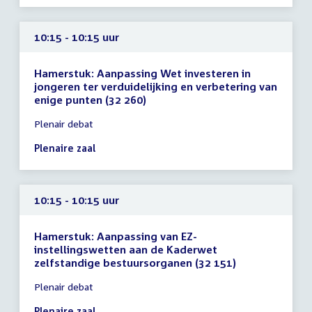
10:15
uur
10:15 - 10:15 uur
Hamerstuk: Aanpassing Wet investeren in
jongeren ter verduidelijking en verbetering van
enige punten (32 260)
Tijd
Plenair debat
vergadering
10:15
Plenaire zaal
-
10:15
uur
10:15 - 10:15 uur
Hamerstuk: Aanpassing van EZ-
instellingswetten aan de Kaderwet
zelfstandige bestuursorganen (32 151)
Tijd
Plenair debat
vergadering
10:15
Plenaire zaal