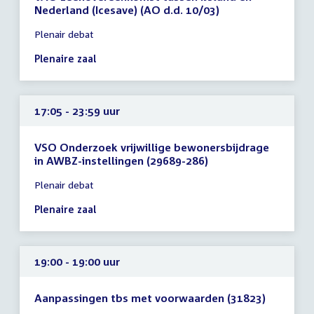
Nederland (Icesave) (AO d.d. 10/03)
Tijd
Plenair debat
vergadering
16:30
Plenaire zaal
-
16:30
uur
17:05 - 23:59 uur
VSO Onderzoek vrijwillige bewonersbijdrage
in AWBZ-instellingen (29689-286)
Tijd
Plenair debat
vergadering
17:05
Plenaire zaal
-
23:59
uur
19:00 - 19:00 uur
Aanpassingen tbs met voorwaarden (31823)
Tijd