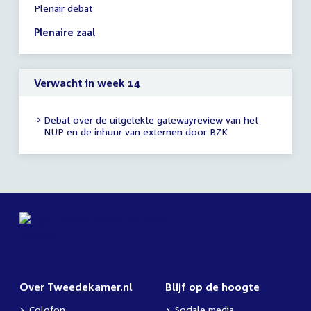
Plenair debat
vergadering
19:00
Plenaire zaal
-
19:00
uur
Verwacht in week 14
Debat over de uitgelekte gatewayreview van het
NUP en de inhuur van externen door BZK
Over Tweedekamer.nl
Blijf op de hoogte
Colofon
Sociale media