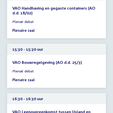
VAO Handhaving en gegaste containers (AO
d.d. 18/02)
Tijd
Plenair debat
vergadering
15:00
Plenaire zaal
-
15:00
uur
15:30 - 15:30 uur
VAO Bouwregelgeving (AO d.d. 25/3)
Tijd
Plenair debat
vergadering
15:30
Plenaire zaal
-
15:30
uur
16:30 - 16:30 uur
VAO Leenovereenkomst tussen IJsland en