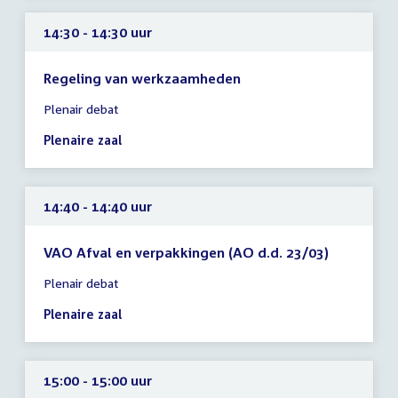
uur
14:30 - 14:30 uur
Regeling van werkzaamheden
Tijd
Plenair debat
vergadering
14:30
Plenaire zaal
-
14:30
uur
14:40 - 14:40 uur
VAO Afval en verpakkingen (AO d.d. 23/03)
Tijd
Plenair debat
vergadering
14:40
Plenaire zaal
-
14:40
uur
15:00 - 15:00 uur