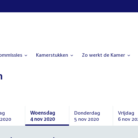
commissies
Kamerstukken
Zo werkt de Kamer
n
ag
Woensdag
Donderdag
Vrijdag
 2020
4 nov 2020
5 nov 2020
6 nov 20
ag
Woensdag
Donderdag
Vrijdag
4
5
6
mber
november
november
novembe