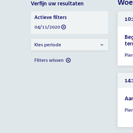
Woe
Verfijn uw resultaten
2020
2020
Verfijn
Actieve filters
10:
uw
verwijder
04/11/2020
resultaten
filter
Beg
ter
Kies periode
Tijd
Ple
ver
Filters wissen
10:
-
15:
14:
uur
Aa
Tijd
Ple
ver
14:
-