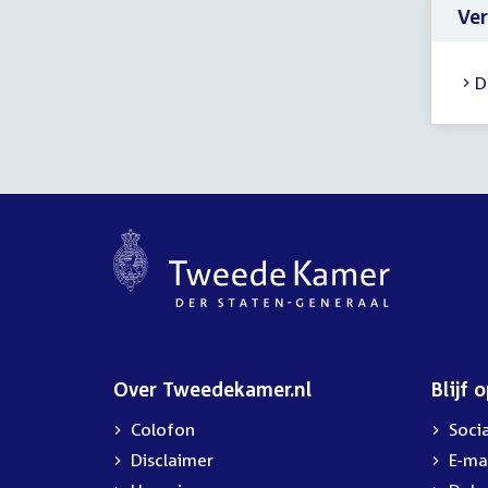
22:
Ver
uur
D
Over Tweedekamer.nl
Blijf 
Colofon
Soci
Disclaimer
E-ma