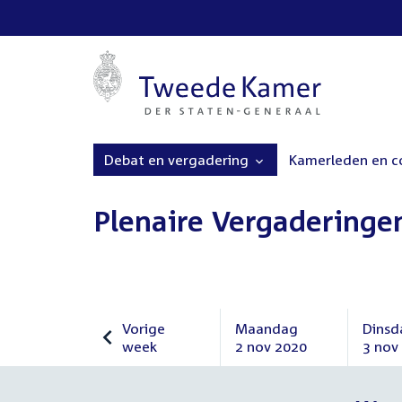
Debat en vergadering
Kamerleden en 
Plenaire Vergaderinge
Vorige
Maandag
Dinsd
week
2 nov 2020
3 nov
Vorige
Maandag
Dinsd
week
2
3
november
nove