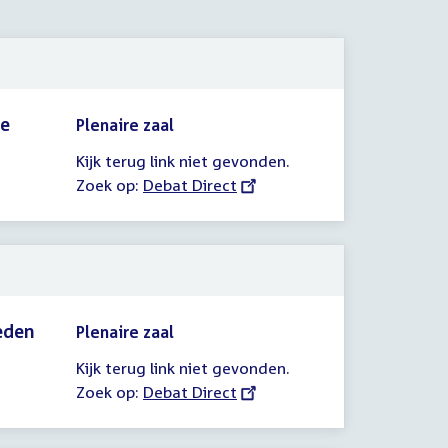
1e
Plenaire zaal
Kijk terug link niet gevonden.
Zoek op:
External
Debat Direct
link:
eden
Plenaire zaal
Kijk terug link niet gevonden.
Zoek op:
External
Debat Direct
link: