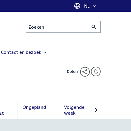
Taal selectie
NL
Zoeken
Contact en bezoek
Delen
Ongepland
Volgende
20
Ongepland
week
Volgende
week
r