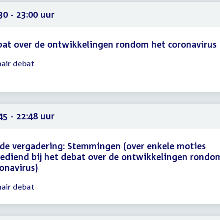
11
30 - 23:00 uur
at over de ontwikkelingen rondom het coronavirus
nair debat
gadering
30
00
45 - 22:48 uur
de vergadering: Stemmingen (over enkele moties
ediend bij het debat over de ontwikkelingen rondo
onavirus)
nair debat
gadering
45