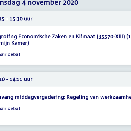
nsdag 4 november 2020
2020
2020
2020
15 - 15:30 uur
roting Economische Zaken en Klimaat (35570-XIII) (
mijn Kamer)
nair debat
gadering
15
30
10 - 14:11 uur
nvang middagvergadering: Regeling van werkzaamh
nair debat
gadering
10