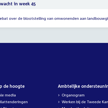
48
wacht in week 45
ebat over de blootstelling van omwonenden aan landbouwgi
op de hoogte
Ambtelijke ondersteuni
ale media
Organogram
ilattenderingen
External
Werken bij de Tweede Ka
link: