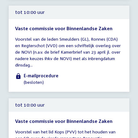
tot 10:00 uur
Vaste commissie voor Binnenlandse Zaken
Tijd
Voorstel van de leden Smeulders (GL), Ronnes (CDA)
vergadering
en Regterschot (VVD) om een schriftelijk overleg over
tot
de NOVI (n.a.v. de brief Kamerbrief van 23 april jl. over
10:00
nadere keuzes ihkv de NOVI) met als inbrengdatum
uur
dinsdag...
E-mailprocedure
(besloten)
tot 10:00 uur
Vaste commissie voor Binnenlandse Zaken
Tijd
Voorstel van het lid Kops (PVV) tot het houden van
vergadering