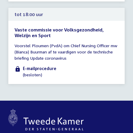
tot 18:00 uur
Vaste commissie voor Volksgezondheid,
Welzijn en Sport
Tijd
Voorstel Ploumen (PvdA) om Chief Nursing Officer mw
vergadering
(Bianca) Buurman af te vaardigen voor de technische
tot
briefing Update coronavirus
18:00
uur
E-mailprocedure
(besloten)