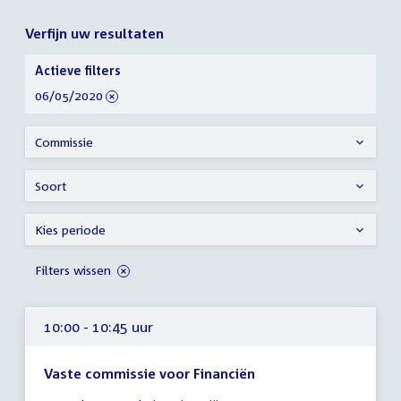
Verfijn uw resultaten
Verfijn
Actieve filters
uw
verwijder
06/05/2020
resultaten
filter
Commissie
Soort
Kies periode
Filters wissen
10:00 - 10:45 uur
Vaste commissie voor Financiën
Tijd