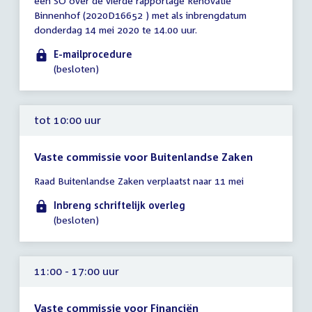
een SO over de vierde rapportage Renovatie
tot
Binnenhof (2020D16652 ) met als inbrengdatum
10:00
donderdag 14 mei 2020 te 14.00 uur.
uur
E-mailprocedure
(besloten)
tot 10:00 uur
Vaste commissie voor Buitenlandse Zaken
Tijd
Raad Buitenlandse Zaken verplaatst naar 11 mei
vergadering
tot
Inbreng schriftelijk overleg
10:00
(besloten)
uur
11:00 - 17:00 uur
Vaste commissie voor Financiën