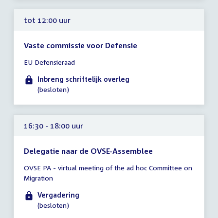
tot 12:00 uur
Vaste commissie voor Defensie
Tijd
EU Defensieraad
vergadering
tot
Inbreng schriftelijk overleg
12:00
(besloten)
uur
16:30 - 18:00 uur
Delegatie naar de OVSE-Assemblee
Tijd
OVSE PA - virtual meeting of the ad hoc Committee on
vergadering
Migration
16:30
-
Vergadering
18:00
(besloten)
uur