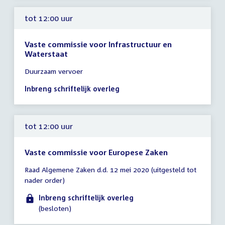
tot 12:00 uur
Vaste commissie voor Infrastructuur en
Waterstaat
Tijd
Duurzaam vervoer
vergadering
tot
Inbreng schriftelijk overleg
12:00
uur
tot 12:00 uur
Vaste commissie voor Europese Zaken
Tijd
Raad Algemene Zaken d.d. 12 mei 2020 (uitgesteld tot
vergadering
nader order)
tot
12:00
Inbreng schriftelijk overleg
uur
(besloten)