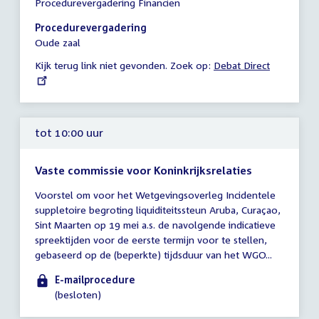
Procedurevergadering Financiën
vergadering
10:00
Procedurevergadering
-
Oude zaal
10:45
Kijk terug link niet gevonden. Zoek op:
External
Debat Direct
uur
link:
tot 10:00 uur
Vaste commissie voor Koninkrijksrelaties
Tijd
Voorstel om voor het Wetgevingsoverleg Incidentele
vergadering
suppletoire begroting liquiditeitssteun Aruba, Curaçao,
tot
Sint Maarten op 19 mei a.s. de navolgende indicatieve
10:00
spreektijden voor de eerste termijn voor te stellen,
uur
gebaseerd op de (beperkte) tijdsduur van het WGO...
E-mailprocedure
(besloten)