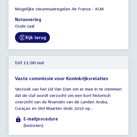
Tijd
Mogelijke steunmaatregelen Air France - KLM
vergadering
11:00
Notaoverleg
-
Oude zaal
17:00
uur
Kijk terug
External link:
tot 11:00 uur
Vaste commissie voor Koninkrijksrelaties
Tijd
Verzoek van het Lid Van Dam om er mee in te stemmen
vergadering
dat de staf wordt verzocht om een kort historisch
tot
overzicht van de financiën van de Landen Aruba,
11:00
Curaçao en Sint Maarten sinds 2010 op...
uur
E-mailprocedure
(besloten)