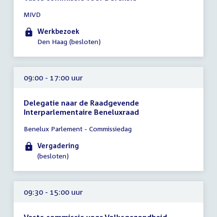
Tijd
MIVD
vergadering
09:00
Werkbezoek
-
Den Haag (besloten)
18:00
uur
09:00 - 17:00 uur
Delegatie naar de Raadgevende
Interparlementaire Beneluxraad
Tijd
Benelux Parlement - Commissiedag
vergadering
09:00
Vergadering
-
(besloten)
17:00
uur
09:30 - 15:00 uur