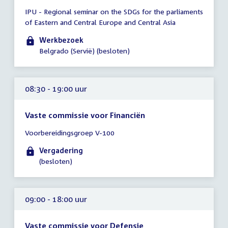
Tijd
IPU - Regional seminar on the SDGs for the parliaments
vergadering
of Eastern and Central Europe and Central Asia
00:01
-
Werkbezoek
17:00
Belgrado (Servië) (besloten)
uur
08:30 - 19:00 uur
Vaste commissie voor Financiën
Tijd
Voorbereidingsgroep V-100
vergadering
08:30
Vergadering
-
(besloten)
19:00
uur
09:00 - 18:00 uur
Vaste commissie voor Defensie