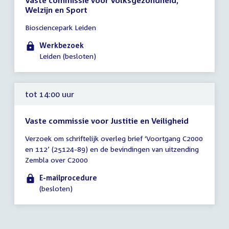
Vaste commissie voor Volksgezondheid,
Welzijn en Sport
Tijd
Biosciencepark Leiden
vergadering
09:30
Werkbezoek
-
Leiden (besloten)
15:00
uur
tot 14:00 uur
Vaste commissie voor Justitie en Veiligheid
Tijd
Verzoek om schriftelijk overleg brief ‘Voortgang C2000
vergadering
en 112’ (25124-89) en de bevindingen van uitzending
tot
Zembla over C2000
14:00
uur
E-mailprocedure
(besloten)