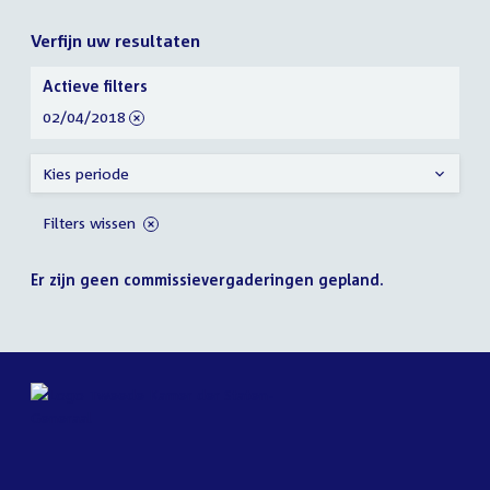
Verfijn uw resultaten
Verfijn
Actieve filters
uw
verwijder
02/04/2018
resultaten
filter
Kies periode
Filters wissen
Er zijn geen commissievergaderingen gepland.