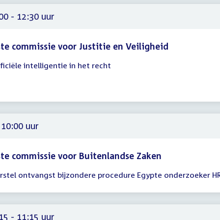
30
00 - 12:30 uur
te commissie voor Justitie en Veiligheid
ficiële intelligentie in het recht
gadering
00
30
 10:00 uur
te commissie voor Buitenlandse Zaken
rstel ontvangst bijzondere procedure Egypte onderzoeker 
gadering
00
15 - 11:15 uur