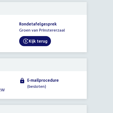
Rondetafelgesprek
Groen van Prinstererzaal
Kijk terug
External link:
E-mailprocedure
(besloten)
HRW