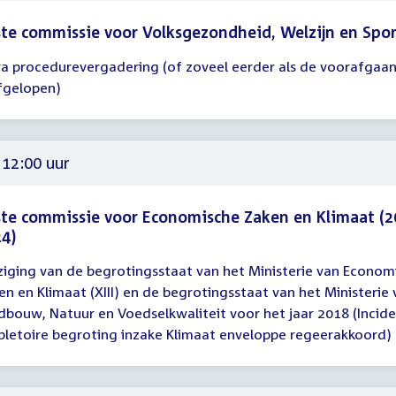
te commissie voor Volksgezondheid, Welzijn en Spo
ra procedurevergadering (of zoveel eerder als de voorafgaa
gadering
afgelopen)
30
00
 12:00 uur
te commissie voor Economische Zaken en Klimaat (2
4)
ziging van de begrotingsstaat van het Ministerie van Econom
gadering
en en Klimaat (XIII) en de begrotingsstaat van het Ministerie
dbouw, Natuur en Voedselkwaliteit voor het jaar 2018 (Incid
00
pletoire begroting inzake Klimaat enveloppe regeerakkoord) (