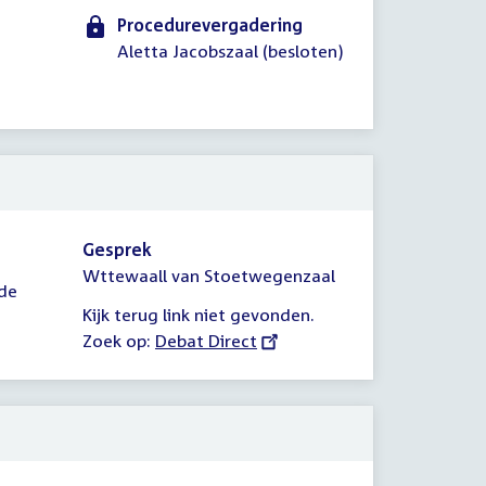
Procedurevergadering
Aletta Jacobszaal (besloten)
Gesprek
Wttewaall van Stoetwegenzaal
de
Kijk terug link niet gevonden.
Zoek op:
External
Debat Direct
link: