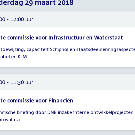
erdag 29 maart 2018
2018
2018
2018
00 - 12:00 uur
te commissie voor Infrastructuur en Waterstaat
ttoewijzing, capaciteit Schiphol en staatsdeelnemingsaspect
gadering
iphol en KLM
00
00
00 - 11:30 uur
te commissie voor Financiën
hnische briefing door DNB inzake interne ontwikkelprojecten
gadering
ptovaluta
00