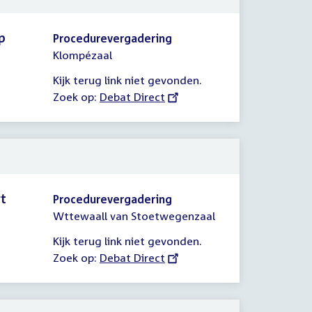
p
Procedurevergadering
Klompézaal
Kijk terug link niet gevonden.
Zoek op:
External
Debat Direct
link:
rt
Procedurevergadering
Wttewaall van Stoetwegenzaal
Kijk terug link niet gevonden.
Zoek op:
External
Debat Direct
link: