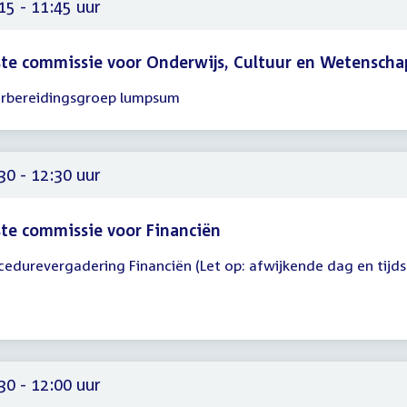
15 - 11:45 uur
te commissie voor Onderwijs, Cultuur en Wetenscha
rbereidingsgroep lumpsum
gadering
15
45
30 - 12:30 uur
te commissie voor Financiën
cedurevergadering Financiën (Let op: afwijkende dag en tijds
gadering
30
30
30 - 12:00 uur