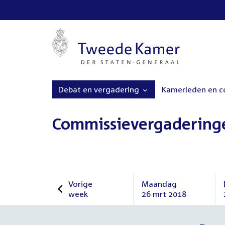
Debat en vergadering
Kamerleden en 
Commissievergadering
Vorige
Maandag
week
26 mrt 2018
Vorige
Maandag
week
26
maart