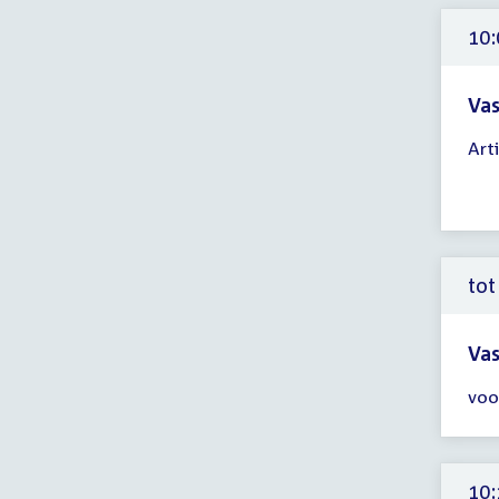
11:
uur
10:
Vas
Tijd
Arti
ver
10:
-
12:
uur
tot
Vas
Tijd
voo
ver
tot
10:
uur
10: