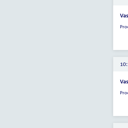
Vas
Tijd
Pro
ver
10:
-
11:
uur
10:
Vas
Tijd
Pro
ver
10:
-
11:
uur