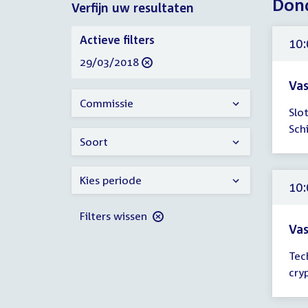
Dond
Verfijn uw resultaten
2018
Verfijn
Actieve filters
10:
uw
verwijder
29/03/2018
resultaten
filter
Vas
Tijd
Commissie
Slo
ver
Sch
10:
Soort
-
12:
Kies periode
uur
10:
Filters wissen
Vas
Tijd
Tec
ver
cry
10:
-