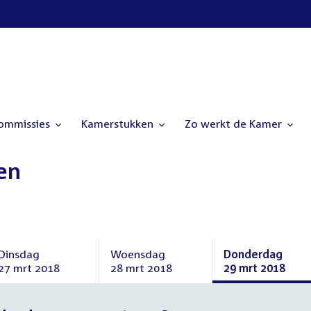
commissies
Kamerstukken
Zo werkt de Kamer
en
Dinsdag
Woensdag
Donderdag
27 mrt 2018
28 mrt 2018
29 mrt 2018
Dinsdag
Woensdag
Donderdag
27
28
29
maart
maart
maart