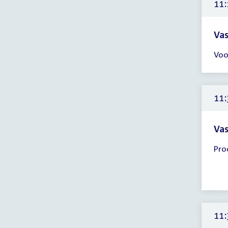
11:
Vas
Tijd
Voo
ver
11:
-
11:
11:
uur
Vas
Tijd
Pro
ver
11:
-
12:
uur
11: