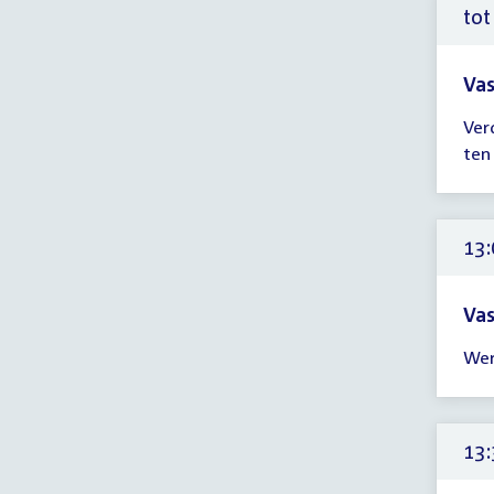
tot
Vas
Tijd
Ver
ver
ten
tot
12:
uur
13:
Vas
Tijd
Wer
ver
13:
-
13:
13:
uur