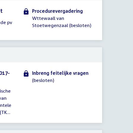
rt
Procedurevergadering
Wttewaall van
nde pv
Stoetwegenzaal (besloten)
017-
Inbreng feitelijke vragen
(besloten)
ische
 van
entele
TK...