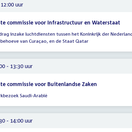
 12:00 uur
te commissie voor Infrastructuur en Waterstaat
drag inzake luchtdiensten tussen het Koninkrijk der Nederlan
gadering
 behoeve van Curaçao, en de Staat Qatar
00
00 - 13:30 uur
te commissie voor Buitenlandse Zaken
kbezoek Saudi-Arabië
gadering
00
30
30 - 14:00 uur