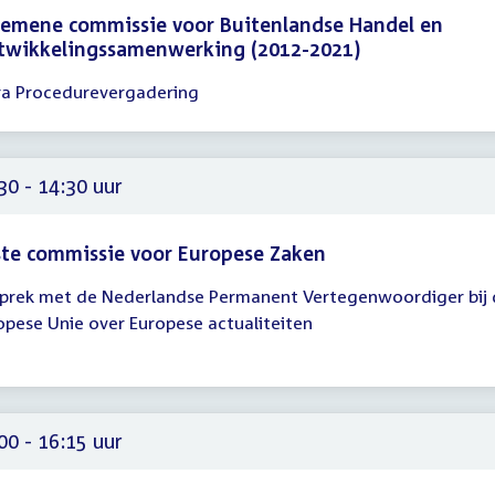
emene commissie voor Buitenlandse Handel en
twikkelingssamenwerking (2012-2021)
ra Procedurevergadering
gadering
30
00
30 - 14:30 uur
te commissie voor Europese Zaken
prek met de Nederlandse Permanent Vertegenwoordiger bij 
gadering
opese Unie over Europese actualiteiten
30
30
00 - 16:15 uur