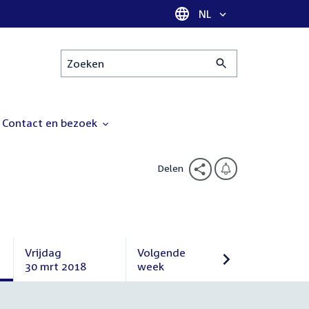
Taal selectie
NL
Zoeken
Contact en bezoek
Delen
Vrijdag
Volgende
30 mrt 2018
week
Vrijdag
Volgende
30
week
maart