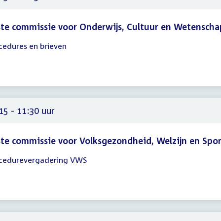
te commissie voor Onderwijs, Cultuur en Wetenscha
cedures en brieven
gadering
15
15
15 - 11:30 uur
te commissie voor Volksgezondheid, Welzijn en Spo
cedurevergadering VWS
gadering
15
30