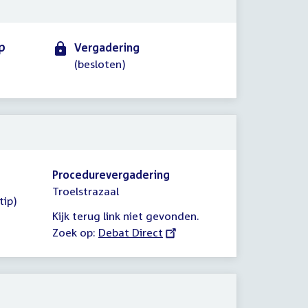
p
Vergadering
(besloten)
Procedurevergadering
Troelstrazaal
tip)
Kijk terug link niet gevonden.
Zoek op:
External
Debat Direct
link: