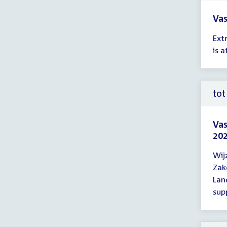
Vas
Tijd
Ext
ver
is 
11:
-
12:
uur
tot
Vas
202
Tijd
Wij
ver
Zak
tot
Lan
12:
sup
uur