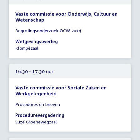
Vaste commissie voor Onderwijs, Cultuur en
Wetenschap
Tijd
Begrotingsonderzoek OCW 2014
vergadering
16:30
Wetgevingsoverleg
-
Klompézaal
19:30
uur
16:30 - 17:30 uur
Vaste commissie voor Sociale Zaken en
Werkgelegenheid
Tijd
Procedures en brieven
vergadering
16:30
Procedurevergadering
-
Suze Groenewegzaal
17:30
uur