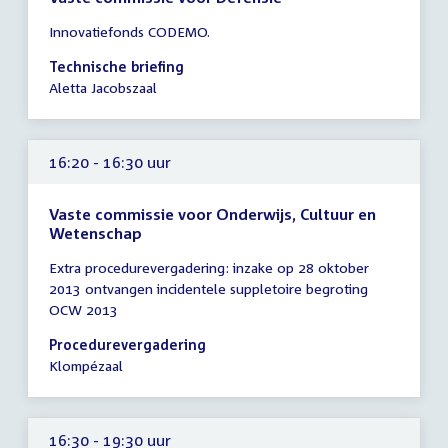
Tijd
Innovatiefonds CODEMO.
vergadering
16:15
Technische briefing
-
Aletta Jacobszaal
17:15
uur
16:20 - 16:30 uur
Vaste commissie voor Onderwijs, Cultuur en
Wetenschap
Tijd
Extra procedurevergadering: inzake op 28 oktober
vergadering
2013 ontvangen incidentele suppletoire begroting
16:20
OCW 2013
-
16:30
Procedurevergadering
uur
Klompézaal
16:30 - 19:30 uur