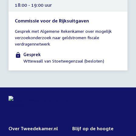
18:00 - 19:00 uur
Commissie voor de Rijksuitgaven
Tijd
Gesprek met Algemene Rekenkamer over mogelijk
vergadering
verzoekonderzoek naar geldstromen fiscale
18:00
verdragennetwerk
-
19:00
Gesprek
uur
Wttewaall van Stoetwegenzaal (besloten)
Over Tweedekamer.nl
Blijf op de hoogte