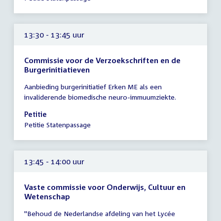
13:45
uur
13:30 - 13:45 uur
Commissie voor de Verzoekschriften en de
Burgerinitiatieven
Tijd
Aanbieding burgerinitiatief Erken ME als een
vergadering
invaliderende biomedische neuro-immuumziekte.
13:30
-
Petitie
13:45
Petitie Statenpassage
uur
13:45 - 14:00 uur
Vaste commissie voor Onderwijs, Cultuur en
Wetenschap
Tijd
"Behoud de Nederlandse afdeling van het Lycée
vergadering