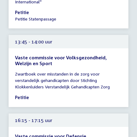
International"
13:45
-
Petitie
14:00
Petitie Statenpassage
uur
13:45 - 14:00 uur
Vaste commissie voor Volksgezondheid,
Welzijn en Sport
Tijd
Zwartboek over misstanden in de zorg voor
vergadering
verstandelijk gehandicapten door Stichting
13:45
Klokkenluiders Verstandelijk Gehandicapten Zorg
-
14:00
Petitie
uur
16:15 - 17:15 uur
Vaste commissie voor Defensie