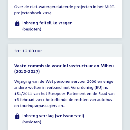
Tijd
Over de niet-watergerelateerde projecten in het MIRT-
vergadering
projectenboek 2014
tot
12:00
Inbreng feitelijke vragen
uur
(besloten)
tot 12:00 uur
Vaste commissie voor Infrastructuur en Milieu
(2010-2017)
Tijd
Wijziging van de Wet personenvervoer 2000 en enige
vergadering
andere wetten in verband met Verordening (EU) nr.
tot
181/2011 van het Europees Parlement en de Raad van
12:00
16 februari 2011 betreffende de rechten van autobus-
uur
en touringcarpassagiers en...
Inbreng verslag (wetsvoorstel)
(besloten)