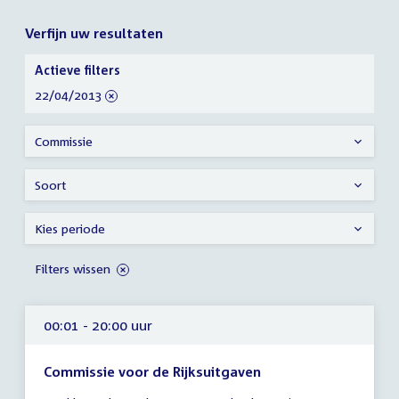
Verfijn uw resultaten
Verfijn
Actieve filters
uw
verwijder
22/04/2013
resultaten
filter
Commissie
Soort
Kies periode
Filters wissen
00:01 - 20:00 uur
Commissie voor de Rijksuitgaven
Tijd