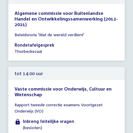
Algemene commissie voor Buitenlandse
Handel en Ontwikkelingssamenwerking (2012-
2021)
Tijd
Beleidsnota 'Wat de wereld verdient'
vergadering
14:00
Rondetafelgesprek
-
Thorbeckezaal
18:00
uur
tot 14:00 uur
Vaste commissie voor Onderwijs, Cultuur en
Wetenschap
Tijd
Rapport tweede correctie examens Voortgezet
vergadering
Onderwijs (VO)
tot
14:00
Inbreng feitelijke vragen
uur
(besloten)