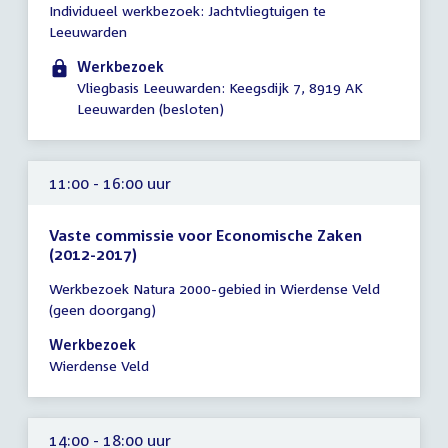
Individueel werkbezoek: Jachtvliegtuigen te
vergadering
Leeuwarden
10:00
-
Werkbezoek
15:00
Vliegbasis Leeuwarden: Keegsdijk 7, 8919 AK
uur
Leeuwarden (besloten)
11:00 - 16:00 uur
Vaste commissie voor Economische Zaken
(2012-2017)
Tijd
Werkbezoek Natura 2000-gebied in Wierdense Veld
vergadering
(geen doorgang)
11:00
-
Werkbezoek
16:00
Wierdense Veld
uur
14:00 - 18:00 uur