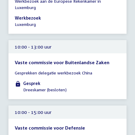
Werkbezoek aan de Europese Rekenkamer in
vergadering
Luxemburg
00:01
-
Werkbezoek
20:00
Luxemburg
uur
10:00 - 13:00 uur
Vaste commissie voor Buitenlandse Zaken
Tijd
Gesprekken delegatie werkbezoek China
vergadering
10:00
Gesprek
-
Dreeskamer (besloten)
13:00
uur
10:00 - 15:00 uur
Vaste commissie voor Defensie
Tijd