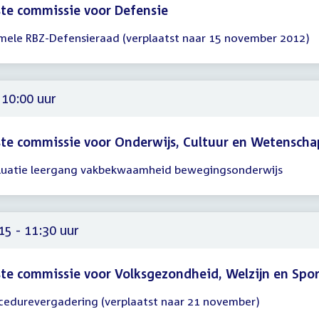
te commissie voor Defensie
mele RBZ-Defensieraad (verplaatst naar 15 november 2012)
gadering
00
00
 10:00 uur
te commissie voor Onderwijs, Cultuur en Wetenscha
luatie leergang vakbekwaamheid bewegingsonderwijs
gadering
00
15 - 11:30 uur
te commissie voor Volksgezondheid, Welzijn en Spo
cedurevergadering (verplaatst naar 21 november)
gadering