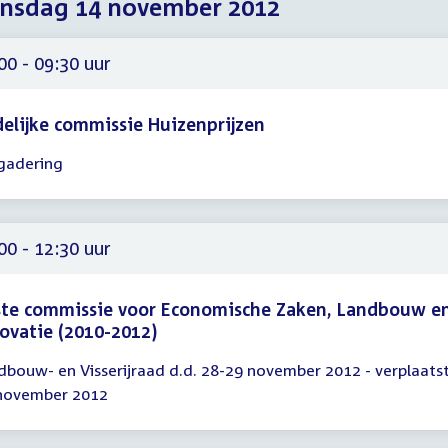
nsdag 14 november 2012
2012
2012
2012
00 - 09:30 uur
delijke commissie Huizenprijzen
gadering
gadering
00
30
00 - 12:30 uur
ste commissie voor Economische Zaken, Landbouw e
ovatie (2010-2012)
dbouw- en Visserijraad d.d. 28-29 november 2012 - verplaats
gadering
november 2012
00