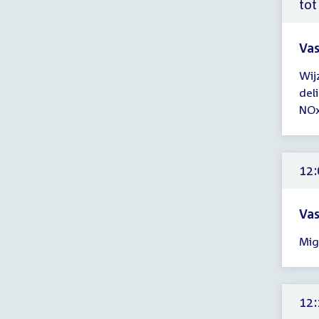
uur
tot
Vas
Tijd
Wij
ver
del
tot
NOx
12:
uur
12:
Vas
Tijd
Mig
ver
12:
-
14:
12:
uur