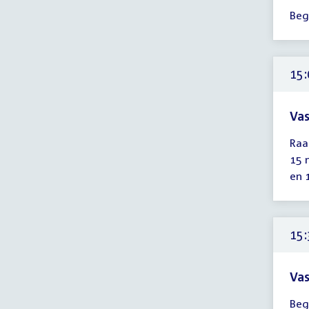
Tijd
Beg
ver
tot
15:
uur
15:
Vas
Tijd
Raa
ver
15 
15:
en 
-
16:
uur
15:
Vas
Tijd
Beg