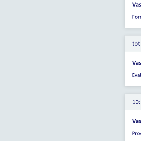
Vas
Tijd
For
ver
10:
-
12:
tot
uur
Vas
Tijd
Eva
ver
tot
10:
uur
10:
Vas
Tijd
Pro
ver