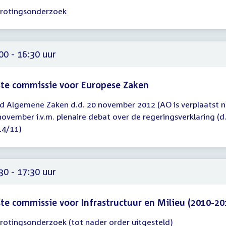
rotingsonderzoek
gadering
00
00 - 16:30 uur
te commissie voor Europese Zaken
d Algemene Zaken d.d. 20 november 2012 (AO is verplaatst n
gadering
november i.v.m. plenaire debat over de regeringsverklaring (d
00
14/11)
30
30 - 17:30 uur
te commissie voor Infrastructuur en Milieu (2010-20
rotingsonderzoek (tot nader order uitgesteld)