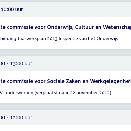
30
 10:00 uur
te commissie voor Onderwijs, Cultuur en Wetenscha
bieding Jaarwerkplan 2013 Inspectie van het Onderwijs
gadering
00
00 - 13:00 uur
te commissie voor Sociale Zaken en Werkgelegenhe
-onderwerpen (verplaatst naar 22 november 2012)
gadering
00
00
00 - 12:00 uur