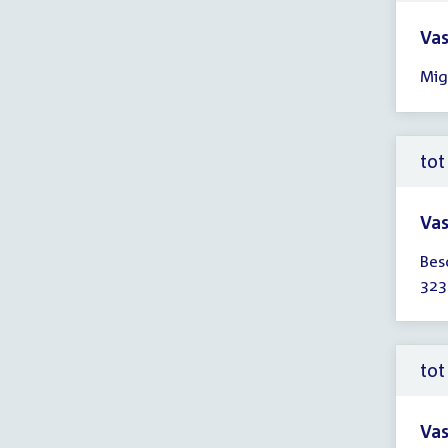
Vas
Tijd
Mig
ver
12:
-
14:
tot
uur
Vas
Tijd
Bes
ver
323
tot
14:
uur
tot
Vas