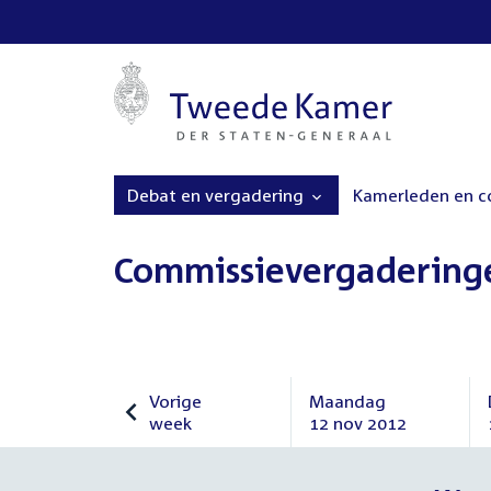
Debat en vergadering
Kamerleden en 
Commissievergadering
Vorige
Maandag
week
12 nov 2012
Vorige
Maandag
week
12
november