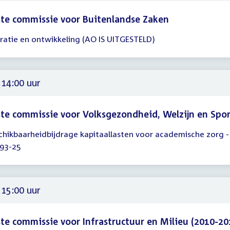
te commissie voor Buitenlandse Zaken
ratie en ontwikkeling (AO IS UITGESTELD)
gadering
15
45
 14:00 uur
te commissie voor Volksgezondheid, Welzijn en Spo
chikbaarheidbijdrage kapitaallasten voor academische zorg -
gadering
93-25
00
 15:00 uur
te commissie voor Infrastructuur en Milieu (2010-20