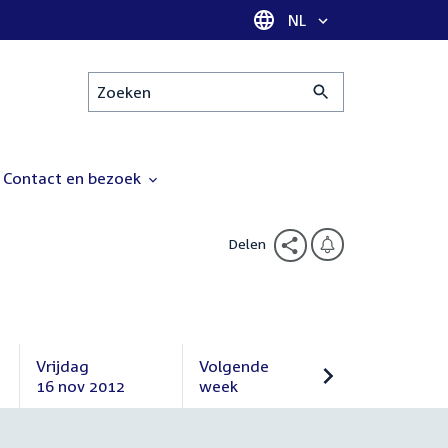
Taal selectie
NL
Zoeken
Contact en bezoek
Delen
Vrijdag
Volgende
16 nov 2012
week
Vrijdag
Volgende
16
week
november