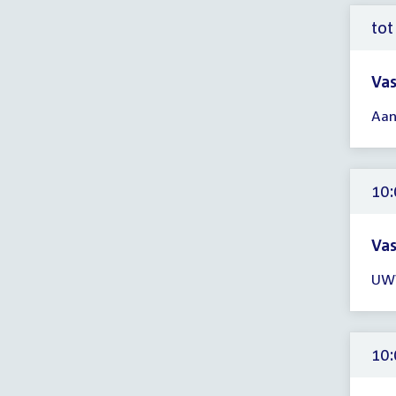
12:
uur
tot
Vas
Tijd
Aan
ver
tot
10:
uur
10:
Vas
Tijd
UWV
ver
10:
-
13:
10:
uur