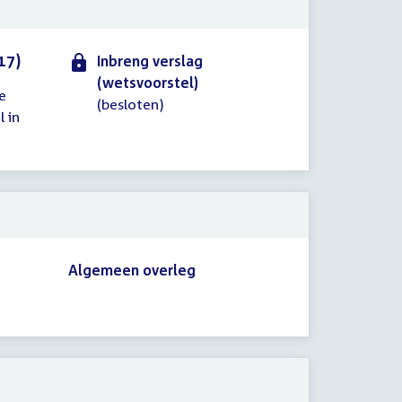
17)
Inbreng verslag
(wetsvoorstel)
e
(besloten)
l in
Algemeen overleg