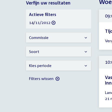
Woe
Verfijn uw resultaten
2012
Verfijn
Actieve filters
09:
uw
verwijder
14/11/2012
resultaten
filter
Tij
Tijd
Commissie
Ver
ver
09:
Soort
-
09:
10:
Kies periode
uur
Va
Filters wissen
Inn
Tijd
Lan
ver
21 
10:
-