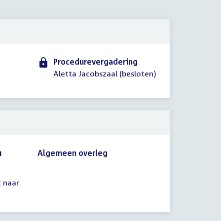
2012
Procedurevergadering
Aletta Jacobszaal (besloten)
n
Algemeen overleg
t naar