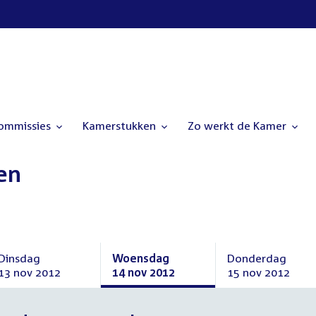
commissies
Kamerstukken
Zo werkt de Kamer
en
Dinsdag
Woensdag
Donderdag
13 nov 2012
14 nov 2012
15 nov 2012
Dinsdag
Woensdag
Donderdag
13
14
15
november
november
november