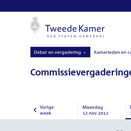
Debat en vergadering
Kamerleden en 
Commissievergadering
Vorige
Maandag
week
12 nov 2012
Vorige
Maandag
week
12
november