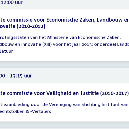
 12:00 uur
ste commissie voor Economische Zaken, Landbouw e
ovatie (2010-2012)
rotingsstaten van het Ministerie van Economische Zaken,
gadering
dbouw en Innovatie (XIII) voor het jaar 2013: onderdeel Lan
Natuur
00
00 - 13:15 uur
te commissie voor Veiligheid en Justitie (2010-2017)
itieaanbieding door de Vereniging van Stichting Instituut van
gadering
echtstolken & -Vertalers
00
15