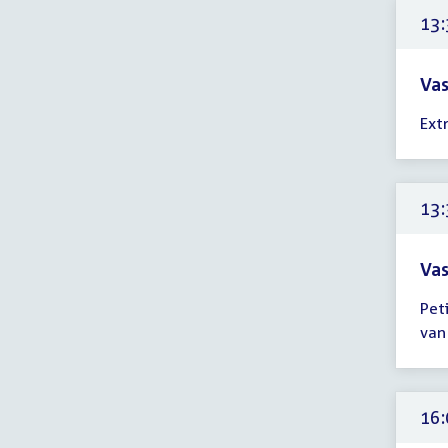
uur
13:
Vas
Tijd
Ext
ver
13:
-
13:
13:
uur
Vas
Tijd
Pet
ver
van
13:
-
13:
uur
16: