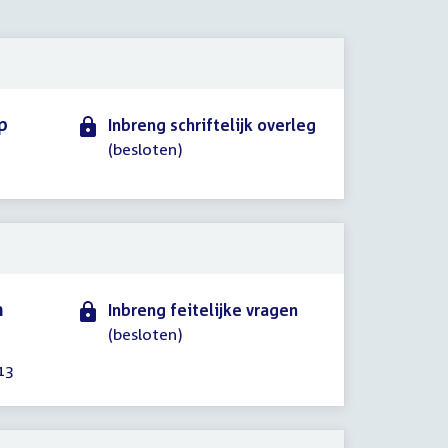
2012
p
Inbreng schriftelijk overleg
(besloten)
n
Inbreng feitelijke vragen
(besloten)
13