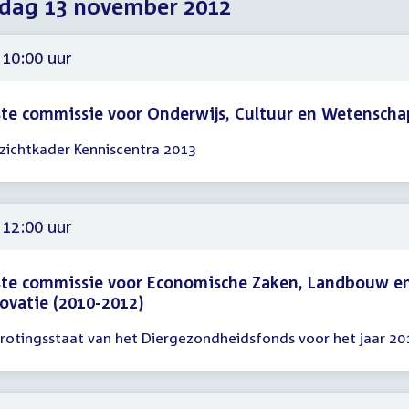
dag 13 november 2012
2012
2012
2012
 10:00 uur
te commissie voor Onderwijs, Cultuur en Wetenscha
zichtkader Kenniscentra 2013
gadering
00
 12:00 uur
ste commissie voor Economische Zaken, Landbouw e
ovatie (2010-2012)
rotingsstaat van het Diergezondheidsfonds voor het jaar 20
gadering
00