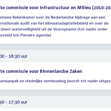
te commissie voor Infrastructuur en Milieu (2010-20
emene Rekenkamer over de Nederlandse bijdrage aan een
gadering
ernationale audit van het klimaatadaptatiebeleid en over de
00
tsheet waterveiligheid uit de Vooropname (tot nader order
gesteld ivm Plenaire agenda)
00
00 - 18:30 uur
te commissie voor Binnenlandse Zaken
kenaanpak en stedelijke vernieuwing (wordt tot nader uitges
gadering
00
30
30 - 17:30 uur