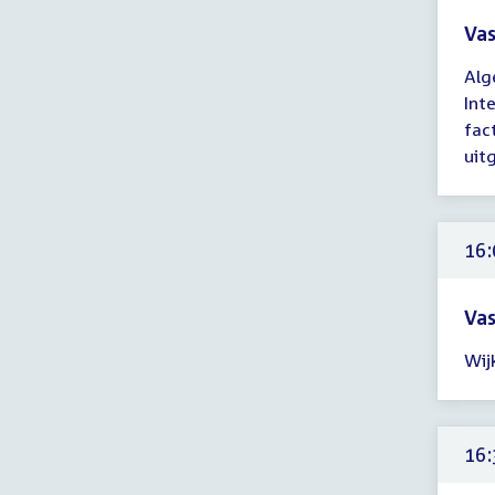
Vas
Tijd
Alg
ver
Int
16:
fac
-
uit
17:
uur
16:
Vas
Tijd
Wij
ver
16:
-
18:
16:
uur