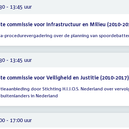
30 - 13:45 uur
te commissie voor Infrastructuur en Milieu (2010-20
ra-procedurevergadering over de planning van spoordebatte
gadering
30
45
30 - 13:45 uur
te commissie voor Veiligheid en Justitie (2010-2017)
itieaanbieding door Stichting H.I.J.O.S. Nederland over vervol
gadering
 buitenlanders in Nederland
30
45
00 - 17:00 uur