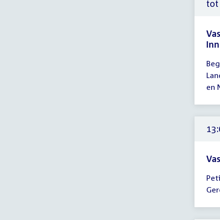
uur
tot
Va
Inn
Tijd
Beg
ver
Lan
tot
en 
12:
uur
13:
Vas
Tijd
Pet
ver
Ger
13:
-
13: