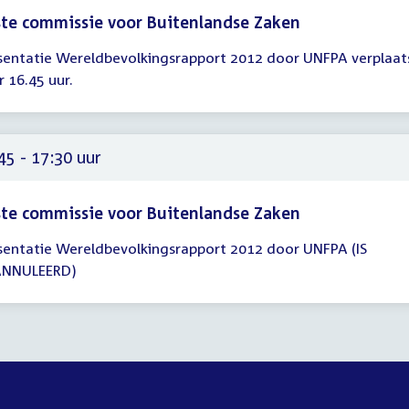
te commissie voor Buitenlandse Zaken
sentatie Wereldbevolkingsrapport 2012 door UNFPA verplaat
gadering
r 16.45 uur.
30
30
45 - 17:30 uur
te commissie voor Buitenlandse Zaken
sentatie Wereldbevolkingsrapport 2012 door UNFPA (IS
gadering
NNULEERD)
45
30