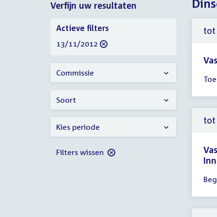
Dins
Verfijn uw resultaten
2012
Verfijn
Actieve filters
tot
uw
verwijder
13/11/2012
resultaten
filter
Vas
Tijd
Commissie
Toe
ver
tot
Soort
10:
uur
tot
Kies periode
Va
Filters wissen
Inn
Tijd
Beg
ver
tot
12: