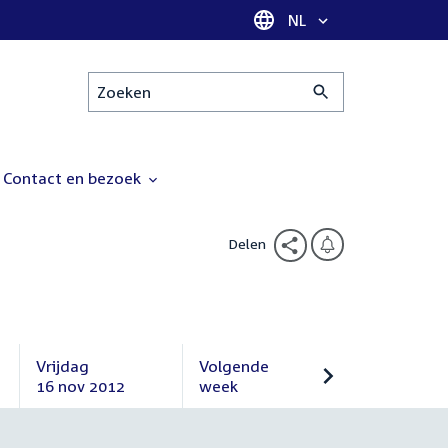
Taal selectie
NL
Zoeken
Contact en bezoek
Delen
Vrijdag
Volgende
16 nov 2012
week
Vrijdag
Volgende
16
week
november