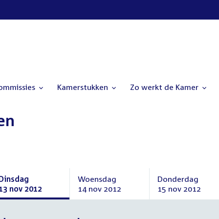
commissies
Kamerstukken
Zo werkt de Kamer
en
Dinsdag
Woensdag
Donderdag
13 nov 2012
14 nov 2012
15 nov 2012
Dinsdag
Woensdag
Donderdag
13
14
15
november
november
november